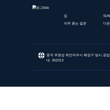
전문 중국 부시 망치 도구 -
부시 망치 Ficker ...
집
SU
인기 판매 공장용 16인치
자주 묻는 질문
다운
다이아몬드 블레이드 -
1200mm 다이아몬드 ...
2017년 도매가 전기 부시
해머 - 240mm 클린데...
중국 푸젠성 취안저우시 뤄장구 탕시 공
대. 362013