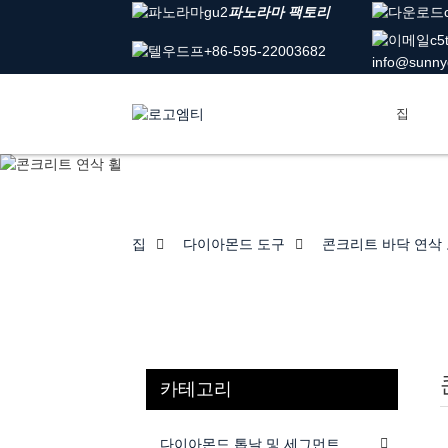
파노라마 팩토리
+86-595-22003682
info@sunny
집
집
다이아몬드 도구
콘크리트 바닥 연삭
카테고리
다이아몬드 톱날 및 세그먼트