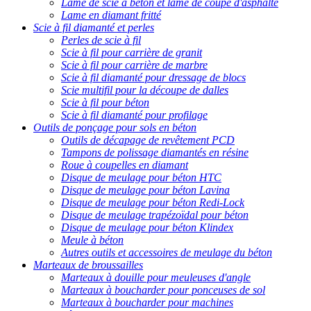
Lame de scie à béton et lame de coupe d'asphalte
Lame en diamant fritté
Scie à fil diamanté et perles
Perles de scie à fil
Scie à fil pour carrière de granit
Scie à fil pour carrière de marbre
Scie à fil diamanté pour dressage de blocs
Scie multifil pour la découpe de dalles
Scie à fil pour béton
Scie à fil diamanté pour profilage
Outils de ponçage pour sols en béton
Outils de décapage de revêtement PCD
Tampons de polissage diamantés en résine
Roue à coupelles en diamant
Disque de meulage pour béton HTC
Disque de meulage pour béton Lavina
Disque de meulage pour béton Redi-Lock
Disque de meulage trapézoïdal pour béton
Disque de meulage pour béton Klindex
Meule à béton
Autres outils et accessoires de meulage du béton
Marteaux de broussailles
Marteaux à douille pour meuleuses d'angle
Marteaux à boucharder pour ponceuses de sol
Marteaux à boucharder pour machines