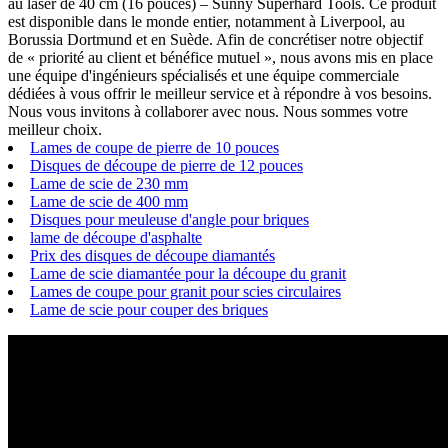
au laser de 40 cm (16 pouces) – Sunny Superhard Tools. Ce produit
est disponible dans le monde entier, notamment à Liverpool, au
Borussia Dortmund et en Suède. Afin de concrétiser notre objectif
de « priorité au client et bénéfice mutuel », nous avons mis en place
une équipe d'ingénieurs spécialisés et une équipe commerciale
dédiées à vous offrir le meilleur service et à répondre à vos besoins.
Nous vous invitons à collaborer avec nous. Nous sommes votre
meilleur choix.
Lames de coupe de pierre de 10 pouces
Disques de découpe de pierre de 12 pouces
Lame de scie de 230 mm
Lame de scie de 400 mm
Disques pour meuleuse d'angle pour briques
lame de découpe d'asphalte
Prix ​​des disques de découpe diamantés
Lame de scie diamantée pour la découpe du granit
Lames de coupe pour granit pour scies circulaires
Lame de scie pour couper des briques