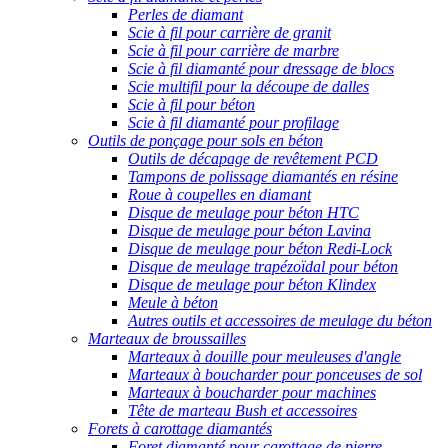
Perles de diamant
Scie à fil pour carrière de granit
Scie à fil pour carrière de marbre
Scie à fil diamanté pour dressage de blocs
Scie multifil pour la découpe de dalles
Scie à fil pour béton
Scie à fil diamanté pour profilage
Outils de ponçage pour sols en béton
Outils de décapage de revêtement PCD
Tampons de polissage diamantés en résine
Roue à coupelles en diamant
Disque de meulage pour béton HTC
Disque de meulage pour béton Lavina
Disque de meulage pour béton Redi-Lock
Disque de meulage trapézoïdal pour béton
Disque de meulage pour béton Klindex
Meule à béton
Autres outils et accessoires de meulage du béton
Marteaux de broussailles
Marteaux à douille pour meuleuses d'angle
Marteaux à boucharder pour ponceuses de sol
Marteaux à boucharder pour machines
Tête de marteau Bush et accessoires
Forets à carottage diamantés
Foret diamanté pour carottage de pierre