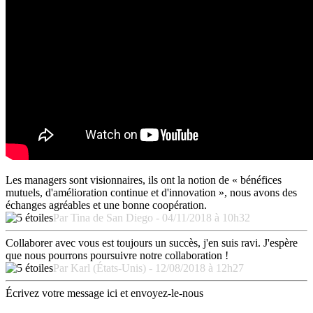
Les managers sont visionnaires, ils ont la notion de « bénéfices
mutuels, d'amélioration continue et d'innovation », nous avons des
échanges agréables et une bonne coopération.
Par Tina de San Diego - 04/11/2018 à 10h32
Collaborer avec vous est toujours un succès, j'en suis ravi. J'espère
que nous pourrons poursuivre notre collaboration !
Par Karl (États-Unis) - 12/08/2018 à 12h27
Écrivez votre message ici et envoyez-le-nous