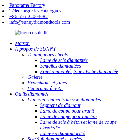
Panorama Factory
Télécharger les catalogues
+86-595-22003682
info@sunnydiamondtools.com
Maison
À propos de SUNNY
Témoignages clients
Lame de scie diamantée
Semelles diamantées
Foret diamanté | Scie cloche diamantée
Galerie
Expositions et foires
Panorama à 360°
Outils diamantés
Lames et segments de scie diamantés
Segment de diamant
Lame de coupe pour granit
Lame de coupe pour marbre
Lame de scie à béton et lame de coupe
d'asphalte
Lame en diamant fritté
Scie à fil diamanté et perles