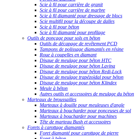
Scie à fil pour carrière de granit
Scie à fil pour carrière de marbre
Scie à fil diamanté pour dressage de blocs
Scie multifil pour la découpe de dalles
Scie à fil pour béton
Scie à fil diamanté pour profilage
Outils de ponçage pour sols en béton
Outils de décapage de revêtement PCD
Tampons de polissage diamantés en résine
Roue à coupelles en diamant
Disque de meulage pour béton HTC
Disque de meulage pour béton Lavina
Disque de meulage pour béton Redi-Lock
Disque de meulage trapézoïdal pour béton
Disque de meulage pour béton Klindex
Meule à béton
Autres outils et accessoires de meulage du béton
Marteaux de broussailles
Marteaux à douille pour meuleuses d'angle
Marteaux à boucharder pour ponceuses de sol
Marteaux à boucharder pour machines
Tête de marteau Bush et accessoires
Forets à carottage diamantés
Foret diamanté pour carottage de pierre
Foret à béton