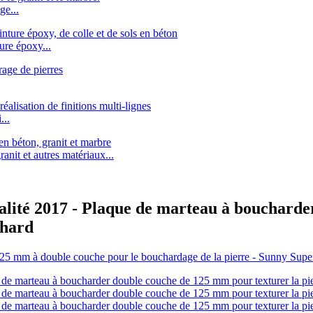
ge...
re époxy...
..
it et autres matériaux...
alité 2017 - Plaque de marteau à bouchard
rhard