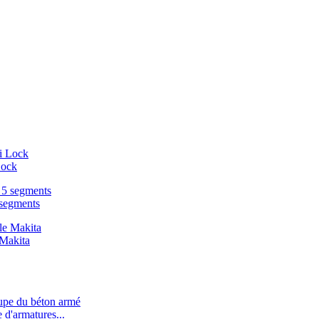
Lock
 segments
 Makita
d'armatures...