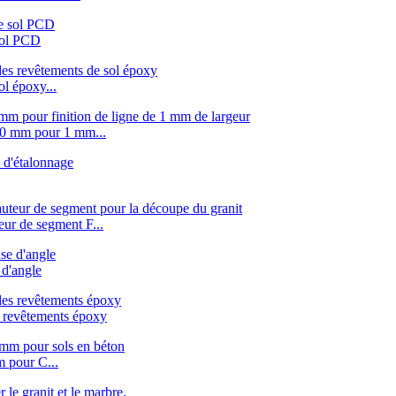
sol PCD
l époxy...
00 mm pour 1 mm...
ur de segment F...
d'angle
 revêtements époxy
 pour C...