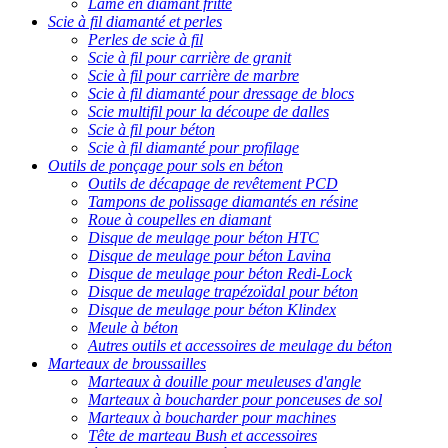
Lame en diamant fritté
Scie à fil diamanté et perles
Perles de scie à fil
Scie à fil pour carrière de granit
Scie à fil pour carrière de marbre
Scie à fil diamanté pour dressage de blocs
Scie multifil pour la découpe de dalles
Scie à fil pour béton
Scie à fil diamanté pour profilage
Outils de ponçage pour sols en béton
Outils de décapage de revêtement PCD
Tampons de polissage diamantés en résine
Roue à coupelles en diamant
Disque de meulage pour béton HTC
Disque de meulage pour béton Lavina
Disque de meulage pour béton Redi-Lock
Disque de meulage trapézoïdal pour béton
Disque de meulage pour béton Klindex
Meule à béton
Autres outils et accessoires de meulage du béton
Marteaux de broussailles
Marteaux à douille pour meuleuses d'angle
Marteaux à boucharder pour ponceuses de sol
Marteaux à boucharder pour machines
Tête de marteau Bush et accessoires