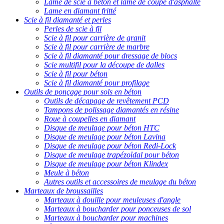
Lame de scie à béton et lame de coupe d'asphalte
Lame en diamant fritté
Scie à fil diamanté et perles
Perles de scie à fil
Scie à fil pour carrière de granit
Scie à fil pour carrière de marbre
Scie à fil diamanté pour dressage de blocs
Scie multifil pour la découpe de dalles
Scie à fil pour béton
Scie à fil diamanté pour profilage
Outils de ponçage pour sols en béton
Outils de décapage de revêtement PCD
Tampons de polissage diamantés en résine
Roue à coupelles en diamant
Disque de meulage pour béton HTC
Disque de meulage pour béton Lavina
Disque de meulage pour béton Redi-Lock
Disque de meulage trapézoïdal pour béton
Disque de meulage pour béton Klindex
Meule à béton
Autres outils et accessoires de meulage du béton
Marteaux de broussailles
Marteaux à douille pour meuleuses d'angle
Marteaux à boucharder pour ponceuses de sol
Marteaux à boucharder pour machines