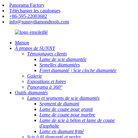
Panorama Factory
Télécharger les catalogues
+86-595-22003682
info@sunnydiamondtools.com
Maison
À propos de SUNNY
Témoignages clients
Lame de scie diamantée
Semelles diamantées
Foret diamanté | Scie cloche diamantée
Galerie
Expositions et foires
Panorama à 360°
Outils diamantés
Lames et segments de scie diamantés
Segment de diamant
Lame de coupe pour granit
Lame de coupe pour marbre
Lame de scie à béton et lame de coupe
d'asphalte
Lame en diamant fritté
Scie à fil diamanté et perles