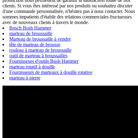
production nous permettent de garantir la satisfaction totale de nos
clients. Si vous êtes intéressé par nos produits ou souhaitez discuter
d'une commande personnalisée, n'hésitez pas à nous contacter. Nous
sommes impatients d'établir des relations commerciales fructueuses
avec de nouveaux clients à travers le monde.
Bosch Bush Hammer
marteau de broussaille
Marteau de broussaille à vendre
tête de marteau de brousse
rouleau à marteau de broussaille
outil de marteau à broussailles
Fournisseurs d'outils Bush Hammer
marteau rotatif à douille
Fournisseurs de marteaux à douille rotative
marteau à pierre