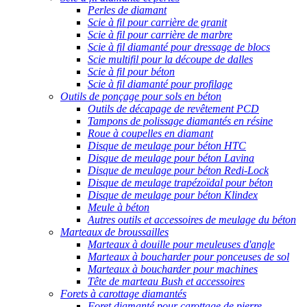
Perles de diamant
Scie à fil pour carrière de granit
Scie à fil pour carrière de marbre
Scie à fil diamanté pour dressage de blocs
Scie multifil pour la découpe de dalles
Scie à fil pour béton
Scie à fil diamanté pour profilage
Outils de ponçage pour sols en béton
Outils de décapage de revêtement PCD
Tampons de polissage diamantés en résine
Roue à coupelles en diamant
Disque de meulage pour béton HTC
Disque de meulage pour béton Lavina
Disque de meulage pour béton Redi-Lock
Disque de meulage trapézoïdal pour béton
Disque de meulage pour béton Klindex
Meule à béton
Autres outils et accessoires de meulage du béton
Marteaux de broussailles
Marteaux à douille pour meuleuses d'angle
Marteaux à boucharder pour ponceuses de sol
Marteaux à boucharder pour machines
Tête de marteau Bush et accessoires
Forets à carottage diamantés
Foret diamanté pour carottage de pierre