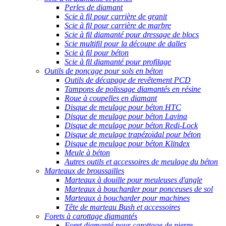
Perles de diamant
Scie à fil pour carrière de granit
Scie à fil pour carrière de marbre
Scie à fil diamanté pour dressage de blocs
Scie multifil pour la découpe de dalles
Scie à fil pour béton
Scie à fil diamanté pour profilage
Outils de ponçage pour sols en béton
Outils de décapage de revêtement PCD
Tampons de polissage diamantés en résine
Roue à coupelles en diamant
Disque de meulage pour béton HTC
Disque de meulage pour béton Lavina
Disque de meulage pour béton Redi-Lock
Disque de meulage trapézoïdal pour béton
Disque de meulage pour béton Klindex
Meule à béton
Autres outils et accessoires de meulage du béton
Marteaux de broussailles
Marteaux à douille pour meuleuses d'angle
Marteaux à boucharder pour ponceuses de sol
Marteaux à boucharder pour machines
Tête de marteau Bush et accessoires
Forets à carottage diamantés
Foret diamanté pour carottage de pierre