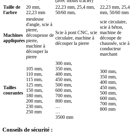
(avec moins d'acier)
Taille de
20 mm,
22,23 mm, 25,4 mm,
22,23 mm, 25,4
l'arbre
22,23 mm
50/60 mm,
mm, 50/60 mm
meuleuse
scie circulaire,
d'angle, scie à
scie à béton,
pierre,
Scie à pont CNC, scie
machine de
Machines
découpeuse de
circulaire, machine à
découpe de
appliquées
pierre,
découper la pierre
chaussée, scie à
machine à
conducteur
découper la
marchant
pierre
300 mm,
105 mm,
350 mm,
300 mm,
110 mm,
400 mm,
350 mm,
115 mm,
450 mm,
400 mm,
125 mm,
500 mm,
Tailles
450 mm,
150 mm,
600 mm,
courantes
500 mm,
180 mm,
700 mm,
600 mm,
200 mm,
800 mm,
700 mm,
230 mm,
…
800 mm
250 mm
…
3500 mm
Conseils de sécurité :