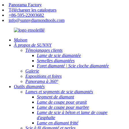
Panorama Factory
Télécharger les catalogues
+86-595-22003682
info@sunnydiamondtools.com
Maison
À propos de SUNNY
Témoignages clients
Lame de scie diamantée
Semelles diamantées
Foret diamanté | Scie cloche diamantée
Galerie
Expositions et foires
Panorama à 360°
Outils diamantés
Lames et segments de scie diamantés
Segment de diamant
Lame de coupe pour granit
Lame de coupe pour marbre
Lame de scie à béton et lame de coupe
d'asphalte
Lame en diamant fritté
Scie à fil diamanté et perles