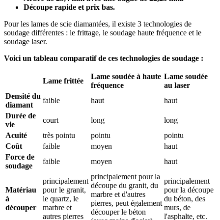
Découpe rapide et prix bas.
Pour les lames de scie diamantées, il existe 3 technologies de
soudage différentes : le frittage, le soudage haute fréquence et le
soudage laser.
Voici un tableau comparatif de ces technologies de soudage :
Lame soudée à haute
Lame soudée
Lame frittée
fréquence
au laser
Densité du
faible
haut
haut
diamant
Durée de
court
long
long
vie
Acuité
très pointu
pointu
pointu
Coût
faible
moyen
haut
Force de
faible
moyen
haut
soudage
principalement pour la
principalement
principalement
découpe du granit, du
Matériau
pour le granit,
pour la découpe
marbre et d'autres
à
le quartz, le
du béton, des
pierres, peut également
découper
marbre et
murs, de
découper le béton
autres pierres
l'asphalte, etc.