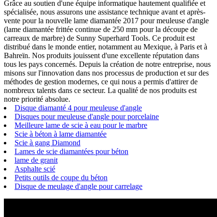
Grâce au soutien d'une équipe informatique hautement qualifiée et
spécialisée, nous assurons une assistance technique avant et après-
vente pour la nouvelle lame diamantée 2017 pour meuleuse d'angle
(lame diamantée frittée continue de 250 mm pour la découpe de
carreaux de marbre) de Sunny Superhard Tools. Ce produit est
distribué dans le monde entier, notamment au Mexique, à Paris et à
Bahreïn. Nos produits jouissent d'une excellente réputation dans
tous les pays concernés. Depuis la création de notre entreprise, nous
misons sur l'innovation dans nos processus de production et sur des
méthodes de gestion modernes, ce qui nous a permis d'attirer de
nombreux talents dans ce secteur. La qualité de nos produits est
notre priorité absolue.
Disque diamanté 4 pour meuleuse d'angle
Disques pour meuleuse d'angle pour porcelaine
Meilleure lame de scie à eau pour le marbre
Scie à béton à lame diamantée
Scie à gang Diamond
Lames de scie diamantées pour béton
lame de granit
Asphalte scié
Petits outils de coupe du béton
Disque de meulage d'angle pour carrelage