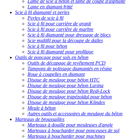
Lame de scie à béton et lame de coupe d'asphalte
Lame en diamant fritté
Scie à fil diamanté et perles
Perles de scie à fil
Scie à fil pour carrière de granit
Scie à fil pour carrière de marbre
Scie à fil diamanté pour dressage de blocs
Scie multifil pour la découpe de dalles
Scie à fil pour béton
Scie à fil diamanté pour profilage
Outils de ponçage pour sols en béton
Outils de décapage de revêtement PCD
Tampons de polissage diamantés en résine
Roue à coupelles en diamant
Disque de meulage pour béton HTC
Disque de meulage pour béton Lavina
Disque de meulage pour béton Redi-Lock
Disque de meulage trapézoïdal pour béton
Disque de meulage pour béton Klindex
Meule à béton
Autres outils et accessoires de meulage du béton
Marteaux de broussailles
Marteaux à douille pour meuleuses d'angle
Marteaux à boucharder pour ponceuses de sol
Marteaux à boucharder pour machines