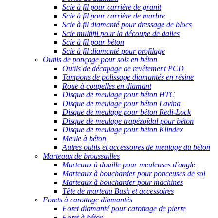
Scie à fil pour carrière de granit
Scie à fil pour carrière de marbre
Scie à fil diamanté pour dressage de blocs
Scie multifil pour la découpe de dalles
Scie à fil pour béton
Scie à fil diamanté pour profilage
Outils de ponçage pour sols en béton
Outils de décapage de revêtement PCD
Tampons de polissage diamantés en résine
Roue à coupelles en diamant
Disque de meulage pour béton HTC
Disque de meulage pour béton Lavina
Disque de meulage pour béton Redi-Lock
Disque de meulage trapézoïdal pour béton
Disque de meulage pour béton Klindex
Meule à béton
Autres outils et accessoires de meulage du béton
Marteaux de broussailles
Marteaux à douille pour meuleuses d'angle
Marteaux à boucharder pour ponceuses de sol
Marteaux à boucharder pour machines
Tête de marteau Bush et accessoires
Forets à carottage diamantés
Foret diamanté pour carottage de pierre
Foret à béton