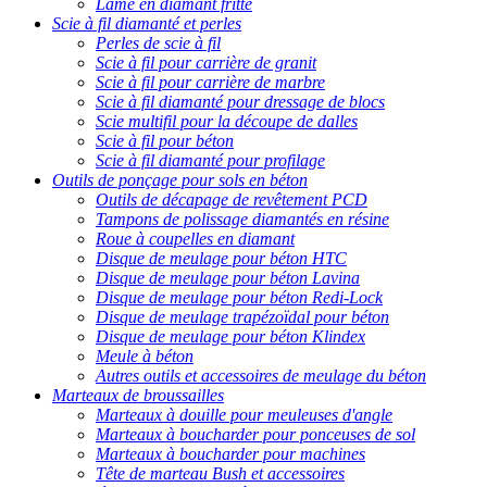
Lame en diamant fritté
Scie à fil diamanté et perles
Perles de scie à fil
Scie à fil pour carrière de granit
Scie à fil pour carrière de marbre
Scie à fil diamanté pour dressage de blocs
Scie multifil pour la découpe de dalles
Scie à fil pour béton
Scie à fil diamanté pour profilage
Outils de ponçage pour sols en béton
Outils de décapage de revêtement PCD
Tampons de polissage diamantés en résine
Roue à coupelles en diamant
Disque de meulage pour béton HTC
Disque de meulage pour béton Lavina
Disque de meulage pour béton Redi-Lock
Disque de meulage trapézoïdal pour béton
Disque de meulage pour béton Klindex
Meule à béton
Autres outils et accessoires de meulage du béton
Marteaux de broussailles
Marteaux à douille pour meuleuses d'angle
Marteaux à boucharder pour ponceuses de sol
Marteaux à boucharder pour machines
Tête de marteau Bush et accessoires