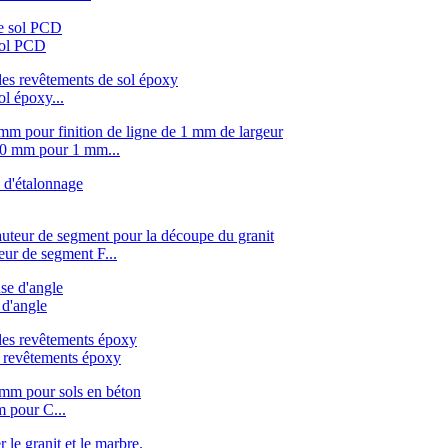
sol PCD
l époxy...
00 mm pour 1 mm...
ur de segment F...
d'angle
 revêtements époxy
 pour C...