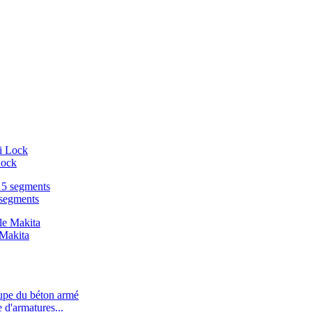
Lock
 segments
 Makita
d'armatures...