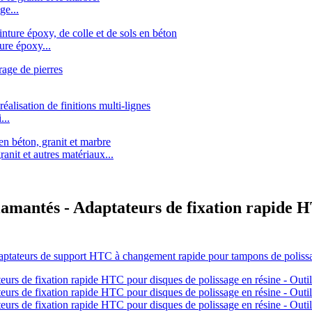
ge...
re époxy...
..
it et autres matériaux...
iamantés - Adaptateurs de fixation rapide H