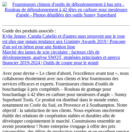
Guide des produits associés :
Kylie Jenner, Camila Cabello et d'autres stars prouvent que le rose
est plus que jamais tendance aux Grammy Awards 2019 | Ponçage
d'un sol en béton pour une finition lisse
Marché des lames de scie circulaire : facteurs clés de
développement, analyse SWOT, stratégies principales et aperçu
financier 2019-2024 | Outils de coupe pour le granit
Avec pour devise « Le client d'abord, l'excellence avant tout », nous
collaborons étroitement avec nos clients et leur fournissons des
services efficaces et experts. Fournisseurs chinois d'outils de
bouchardage à prix compétitifs – Rouleau de grattage pour
bouchardage à 42 têtes en carbure pour meuleuses d'angle – Sunny
Superhard Tools. Ce produit est distribué dans le monde entier,
notamment en Corée du Sud, en Provence et à Southampton. Notre
objectif : la satisfaction de nos clients. Nous espérons sincèrement
établir des relations de coopération stables et durables afin de
développer conjointement le marché. Construisons ensemble un
avenir prometteur ! Notre entreprise s'engage à offrir des prix
raisonnables, des délais de production rapides et un excellent service