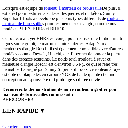
Lorsqu'il est équipé de
rouleau à marteau de broussaille
De plus, il
est idéal pour texturer la surface des pierres et du béton. Sunny
Superhard Tools a développé plusieurs types différents de
rouleau à
marteau de broussaille
s pour les meuleuses d'angle, comme nos
modèles BHR7, BHR8 et BHR10.
Ce rouleau à rayer BHR8 est conçu pour réaliser une finition multi-
lignes sur le granit, le marbre et autres pierres. Adapté aux
meuleuses d'angle Bosch, il est également compatible avec d'autres
modèles comme Dewalt, Hitachi, etc. Il permet de poncer la pierre
dans des espaces restreints. Le poids total (rouleau à rayer et
meuleuse d'angle Bosch) est d'environ 8,5 kg, ce qui le rend très
maniable. Fabriqué par Sunny Superhard Tools, ce rouleau à rayer
est doté de plaquettes en carbure YG8 de haute qualité et d'une
conception anti-poussière qui prolonge sa durée de vie.
Découvrez la démonstration de notre rouleau à gratter pour
marteau de broussailles comme suit :
BHR8-C2BHR3
LIEN RAPIDE ▼
Caractéristiques