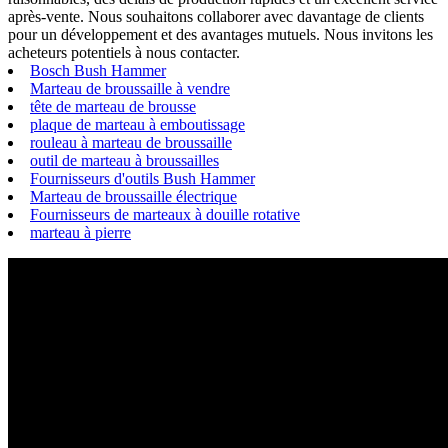
après-vente. Nous souhaitons collaborer avec davantage de clients
pour un développement et des avantages mutuels. Nous invitons les
acheteurs potentiels à nous contacter.
Bosch Bush Hammer
Marteau de broussaille à vendre
tête de marteau de brousse
plaque de marteau à emboutissage
rouleau à marteau de broussaille
outil de marteau à broussailles
Fournisseurs d'outils Bush Hammer
Marteau de broussaille électrique
Fournisseurs de marteaux à douille rotative
marteau à pierre