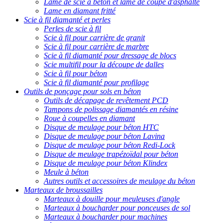
Lame de scie à béton et lame de coupe d'asphalte
Lame en diamant fritté
Scie à fil diamanté et perles
Perles de scie à fil
Scie à fil pour carrière de granit
Scie à fil pour carrière de marbre
Scie à fil diamanté pour dressage de blocs
Scie multifil pour la découpe de dalles
Scie à fil pour béton
Scie à fil diamanté pour profilage
Outils de ponçage pour sols en béton
Outils de décapage de revêtement PCD
Tampons de polissage diamantés en résine
Roue à coupelles en diamant
Disque de meulage pour béton HTC
Disque de meulage pour béton Lavina
Disque de meulage pour béton Redi-Lock
Disque de meulage trapézoïdal pour béton
Disque de meulage pour béton Klindex
Meule à béton
Autres outils et accessoires de meulage du béton
Marteaux de broussailles
Marteaux à douille pour meuleuses d'angle
Marteaux à boucharder pour ponceuses de sol
Marteaux à boucharder pour machines