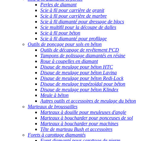
Perles de diamant
Scie à fil pour carrière de granit
Scie à fil pour carrière de marbre
Scie à fil diamanté pour dressage de blocs
Scie multifil pour la découpe de dalles
Scie à fil pour béton
Scie à fil diamanté pour profilage
Outils de ponçage pour sols en béton
Outils de décapage de revêtement PCD
Tampons de polissage diamantés en résine
Roue à coupelles en diamant
Disque de meulage pour béton HTC
Disque de meulage pour béton Lavina
Disque de meulage pour béton Redi-Lock
Disque de meulage trapézoïdal pour béton
Disque de meulage pour béton Klindex
Meule à béton
Autres outils et accessoires de meulage du béton
Marteaux de broussailles
Marteaux à douille pour meuleuses d'angle
Marteaux à boucharder pour ponceuses de sol
Marteaux à boucharder pour machines
Tête de marteau Bush et accessoires
Forets à carottage diamantés
Foret diamanté pour carottage de pierre