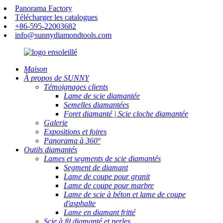
Panorama Factory
Télécharger les catalogues
+86-595-22003682
info@sunnydiamondtools.com
Maison
À propos de SUNNY
Témoignages clients
Lame de scie diamantée
Semelles diamantées
Foret diamanté | Scie cloche diamantée
Galerie
Expositions et foires
Panorama à 360°
Outils diamantés
Lames et segments de scie diamantés
Segment de diamant
Lame de coupe pour granit
Lame de coupe pour marbre
Lame de scie à béton et lame de coupe
d'asphalte
Lame en diamant fritté
Scie à fil diamanté et perles