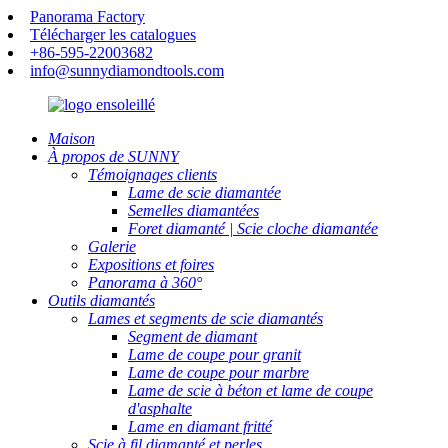
Panorama Factory
Télécharger les catalogues
+86-595-22003682
info@sunnydiamondtools.com
Maison
À propos de SUNNY
Témoignages clients
Lame de scie diamantée
Semelles diamantées
Foret diamanté | Scie cloche diamantée
Galerie
Expositions et foires
Panorama à 360°
Outils diamantés
Lames et segments de scie diamantés
Segment de diamant
Lame de coupe pour granit
Lame de coupe pour marbre
Lame de scie à béton et lame de coupe
d'asphalte
Lame en diamant fritté
Scie à fil diamanté et perles