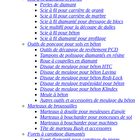
Perles de diamant
Scie à fil pour carrière de granit
Scie à fil pour carrière de marbre
Scie à fil diamanté pour dressage de blocs
Scie multifil pour la découpe de dalles
Scie à fil pour béton
Scie à fil diamanté pour profilage
Outils de ponçage pour sols en béton
Outils de décapage de revêtement PCD
Tampons de polissage diamantés en résine
Roue à coupelles en diamant
Disque de meulage pour béton HTC
Disque de meulage pour béton Lavina
Disque de meulage pour béton Redi-Lock
Disque de meulage trapézoïdal pour béton
Disque de meulage pour béton Klindex
Meule à béton
Autres outils et accessoires de meulage du béton
Marteaux de broussailles
Marteaux à douille pour meuleuses d'angle
Marteaux à boucharder pour ponceuses de sol
Marteaux à boucharder pour machines
Tête de marteau Bush et accessoires
Forets à carottage diamantés
Foret diamanté pour carottage de pierre