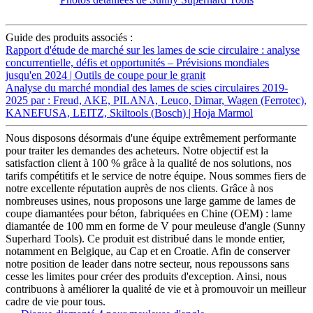
Guide des produits associés :
Rapport d'étude de marché sur les lames de scie circulaire : analyse
concurrentielle, défis et opportunités – Prévisions mondiales
jusqu'en 2024 | Outils de coupe pour le granit
Analyse du marché mondial des lames de scies circulaires 2019-
2025 par : Freud, AKE, PILANA, Leuco, Dimar, Wagen (Ferrotec),
KANEFUSA, LEITZ, Skiltools (Bosch) | Hoja Marmol
Nous disposons désormais d'une équipe extrêmement performante
pour traiter les demandes des acheteurs. Notre objectif est la
satisfaction client à 100 % grâce à la qualité de nos solutions, nos
tarifs compétitifs et le service de notre équipe. Nous sommes fiers de
notre excellente réputation auprès de nos clients. Grâce à nos
nombreuses usines, nous proposons une large gamme de lames de
coupe diamantées pour béton, fabriquées en Chine (OEM) : lame
diamantée de 100 mm en forme de V pour meuleuse d'angle (Sunny
Superhard Tools). Ce produit est distribué dans le monde entier,
notamment en Belgique, au Cap et en Croatie. Afin de conserver
notre position de leader dans notre secteur, nous repoussons sans
cesse les limites pour créer des produits d'exception. Ainsi, nous
contribuons à améliorer la qualité de vie et à promouvoir un meilleur
cadre de vie pour tous.