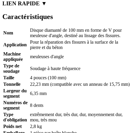
LIEN RAPIDE ▼
Caractéristiques
Disque diamanté de 100 mm en forme de V pour
Nom
meuleuse d'angle, destiné au lissage des fissures.
Pour la réparation des fissures à la surface de la
Application
pierre et du béton
Machine
meuleuses d'angle
appliquée
Type de
Soudage à haute fréquence
soudage
Taille
4 pouces (100 mm)
Tonnelle
22,23 mm (compatible avec un anneau de 15,75 mm)
Largeur du
6,35 mm
segment
Numéros de
8 dents
segment
Type
extrêmement dur, très dur, dur, moyennement dur,
d'obligation
mou, très mou
Poids net
2,8 kg
Emballage
1 pièce par boîte blanche