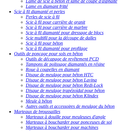
Lame de scie à béton et lame de coupe d'asphalte
Lame en diamant fritté
Scie à fil diamanté et perles
Perles de scie à fil
Scie à fil pour carrière de granit
Scie à fil pour carrière de marbre
Scie à fil diamanté pour dressage de blocs
Scie multifil pour la découpe de dalles
Scie à fil pour béton
Scie à fil diamanté pour profilage
Outils de ponçage pour sols en béton
Outils de décapage de revêtement PCD
Tampons de polissage diamantés en résine
Roue à coupelles en diamant
Disque de meulage pour béton HTC
Disque de meulage pour béton Lavina
Disque de meulage pour béton Redi-Lock
Disque de meulage trapézoïdal pour béton
Disque de meulage pour béton Klindex
Meule à béton
Autres outils et accessoires de meulage du béton
Marteaux de broussailles
Marteaux à douille pour meuleuses d'angle
Marteaux à boucharder pour ponceuses de sol
Marteaux à boucharder pour machines