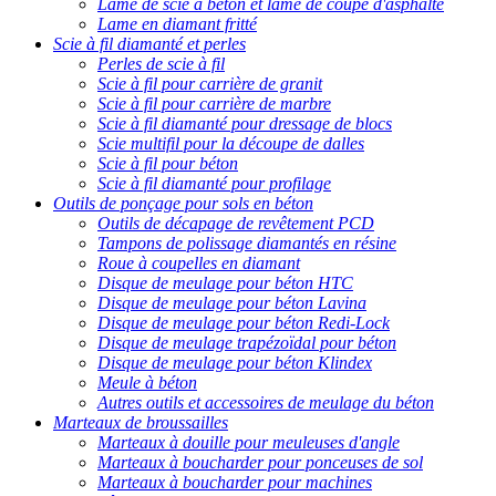
Lame de scie à béton et lame de coupe d'asphalte
Lame en diamant fritté
Scie à fil diamanté et perles
Perles de scie à fil
Scie à fil pour carrière de granit
Scie à fil pour carrière de marbre
Scie à fil diamanté pour dressage de blocs
Scie multifil pour la découpe de dalles
Scie à fil pour béton
Scie à fil diamanté pour profilage
Outils de ponçage pour sols en béton
Outils de décapage de revêtement PCD
Tampons de polissage diamantés en résine
Roue à coupelles en diamant
Disque de meulage pour béton HTC
Disque de meulage pour béton Lavina
Disque de meulage pour béton Redi-Lock
Disque de meulage trapézoïdal pour béton
Disque de meulage pour béton Klindex
Meule à béton
Autres outils et accessoires de meulage du béton
Marteaux de broussailles
Marteaux à douille pour meuleuses d'angle
Marteaux à boucharder pour ponceuses de sol
Marteaux à boucharder pour machines