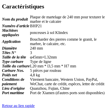
Caractéristiques
Plaque de martelage de 240 mm pour texturer le
Nom du produit
marbre et le calcaire
Numéro d'article
BHP21
Machines
ponceuses à sol Klindex
appliquées
Boucharder des pierres comme le granit, le
Application
marbre, le calcaire, etc.
Diamètre
240 mm
Têtes N°
3
Taille de la tête
φ45mm×L32mm
Type carbure
Type de ligne
Taille du carbure
L20 mm * l3,5 mm * H7 mm
Carbure Nos.
5 pièces par rouleau
Poids net
4,8 kg
Conditions de
Virement bancaire, Western Union, PayPal,
paiement
WeChat, carte de crédit, espèces, lettre de crédit
Lieu d'origine
Quanzhou, Fujian, Chine
Port maritime
Port de Xiamen (d'autres ports sont disponibles)
Retour au lien rapide