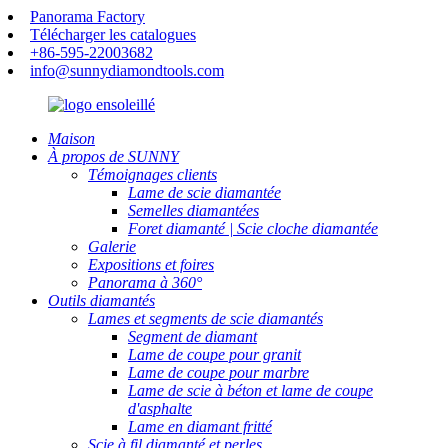
Panorama Factory
Télécharger les catalogues
+86-595-22003682
info@sunnydiamondtools.com
Maison
À propos de SUNNY
Témoignages clients
Lame de scie diamantée
Semelles diamantées
Foret diamanté | Scie cloche diamantée
Galerie
Expositions et foires
Panorama à 360°
Outils diamantés
Lames et segments de scie diamantés
Segment de diamant
Lame de coupe pour granit
Lame de coupe pour marbre
Lame de scie à béton et lame de coupe
d'asphalte
Lame en diamant fritté
Scie à fil diamanté et perles