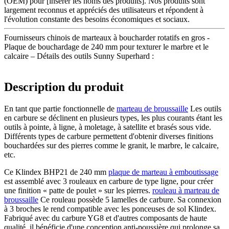
(OEM) pour [insérer les noms des produits]. Nos produits sont
largement reconnus et appréciés des utilisateurs et répondent à
l'évolution constante des besoins économiques et sociaux.
Fournisseurs chinois de marteaux à boucharder rotatifs en gros -
Plaque de bouchardage de 240 mm pour texturer le marbre et le
calcaire – Détails des outils Sunny Superhard :
Description du produit
En tant que partie fonctionnelle de
marteau de broussaille
Les outils
en carbure se déclinent en plusieurs types, les plus courants étant les
outils à pointe, à ligne, à moletage, à satellite et brasés sous vide.
Différents types de carbure permettent d'obtenir diverses finitions
bouchardées sur des pierres comme le granit, le marbre, le calcaire,
etc.
Ce Klindex BHP21 de 240 mm
plaque de marteau à emboutissage
est assemblé avec 3 rouleaux en carbure de type ligne, pour créer
une finition « patte de poulet » sur les pierres.
rouleau à marteau de
broussaille
Ce rouleau possède 5 lamelles de carbure. Sa connexion
à 3 broches le rend compatible avec les ponceuses de sol Klindex.
Fabriqué avec du carbure YG8 et d'autres composants de haute
qualité, il bénéficie d'une conception anti-poussière qui prolonge sa