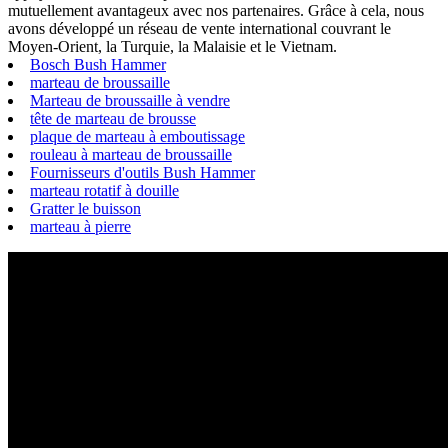
mutuellement avantageux avec nos partenaires. Grâce à cela, nous
avons développé un réseau de vente international couvrant le
Moyen-Orient, la Turquie, la Malaisie et le Vietnam.
Bosch Bush Hammer
marteau de broussaille
Marteau de broussaille à vendre
tête de marteau de brousse
plaque de marteau à emboutissage
rouleau à marteau de broussaille
Fournisseurs d'outils Bush Hammer
marteau rotatif à douille
Gratter le buisson
marteau à pierre