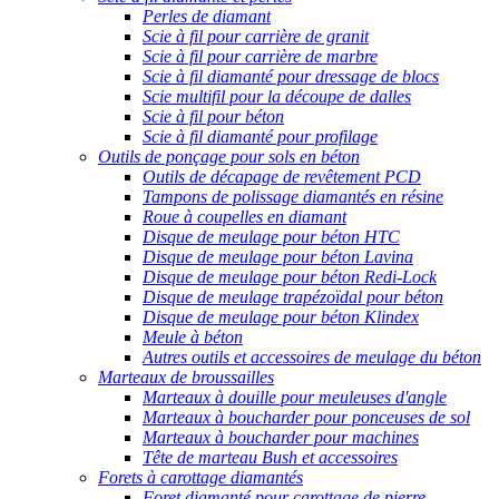
Perles de diamant
Scie à fil pour carrière de granit
Scie à fil pour carrière de marbre
Scie à fil diamanté pour dressage de blocs
Scie multifil pour la découpe de dalles
Scie à fil pour béton
Scie à fil diamanté pour profilage
Outils de ponçage pour sols en béton
Outils de décapage de revêtement PCD
Tampons de polissage diamantés en résine
Roue à coupelles en diamant
Disque de meulage pour béton HTC
Disque de meulage pour béton Lavina
Disque de meulage pour béton Redi-Lock
Disque de meulage trapézoïdal pour béton
Disque de meulage pour béton Klindex
Meule à béton
Autres outils et accessoires de meulage du béton
Marteaux de broussailles
Marteaux à douille pour meuleuses d'angle
Marteaux à boucharder pour ponceuses de sol
Marteaux à boucharder pour machines
Tête de marteau Bush et accessoires
Forets à carottage diamantés
Foret diamanté pour carottage de pierre