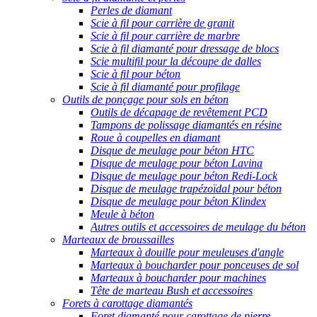
Perles de diamant
Scie à fil pour carrière de granit
Scie à fil pour carrière de marbre
Scie à fil diamanté pour dressage de blocs
Scie multifil pour la découpe de dalles
Scie à fil pour béton
Scie à fil diamanté pour profilage
Outils de ponçage pour sols en béton
Outils de décapage de revêtement PCD
Tampons de polissage diamantés en résine
Roue à coupelles en diamant
Disque de meulage pour béton HTC
Disque de meulage pour béton Lavina
Disque de meulage pour béton Redi-Lock
Disque de meulage trapézoïdal pour béton
Disque de meulage pour béton Klindex
Meule à béton
Autres outils et accessoires de meulage du béton
Marteaux de broussailles
Marteaux à douille pour meuleuses d'angle
Marteaux à boucharder pour ponceuses de sol
Marteaux à boucharder pour machines
Tête de marteau Bush et accessoires
Forets à carottage diamantés
Foret diamanté pour carottage de pierre