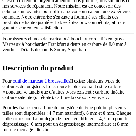
C'est un excellent moyen d'améliorer nos produits, nos solutions et
nos services de réparation. Notre mission est de concevoir des
solutions innovantes pour offrir aux consommateurs une expérience
optimale. Notre entreprise s'engage à fournir à ses clients des
produits de haute qualité et fiables à des prix compétitifs, afin de
garantir leur entière satisfaction.
Fournisseurs chinois de marteaux à boucharder rotatifs en gros -
Marteaux à boucharder Frankfurt à dents en carbure de 8,0 mm à
vendre – Détails des outils Sunny Superhard :
Description du produit
Pour
outil de marteau à broussailles
Il existe plusieurs types de
carbures de tungstène. Le carbure le plus courant est le carbure
« ponctuel », tandis que d’autres types existent : carbure linéaire,
carbure satellite (ou étoile), carbure brasé sous vide, etc.
Pour les fraises en carbure de tungstène de type pointu, plusieurs
tailles sont disponibles : 4,7 mm (standard), 6 mm et 8 mm. Chaque
taille correspond à un degré de meulage différent : 4,7 mm pour le
dégrossissage, 6 mm pour un dégrossissage intermédiaire et 8 mm
pour le meulage ultra-fin.