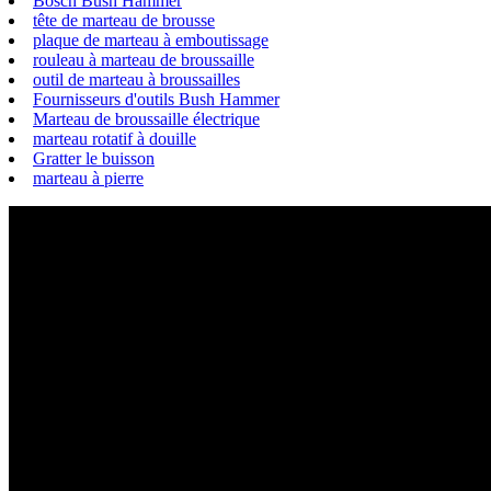
Bosch Bush Hammer
tête de marteau de brousse
plaque de marteau à emboutissage
rouleau à marteau de broussaille
outil de marteau à broussailles
Fournisseurs d'outils Bush Hammer
Marteau de broussaille électrique
marteau rotatif à douille
Gratter le buisson
marteau à pierre