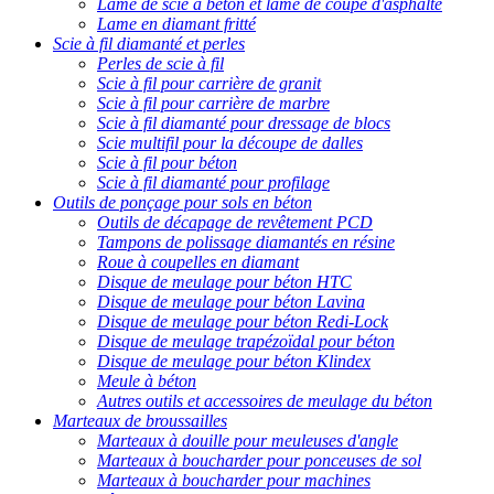
Lame de scie à béton et lame de coupe d'asphalte
Lame en diamant fritté
Scie à fil diamanté et perles
Perles de scie à fil
Scie à fil pour carrière de granit
Scie à fil pour carrière de marbre
Scie à fil diamanté pour dressage de blocs
Scie multifil pour la découpe de dalles
Scie à fil pour béton
Scie à fil diamanté pour profilage
Outils de ponçage pour sols en béton
Outils de décapage de revêtement PCD
Tampons de polissage diamantés en résine
Roue à coupelles en diamant
Disque de meulage pour béton HTC
Disque de meulage pour béton Lavina
Disque de meulage pour béton Redi-Lock
Disque de meulage trapézoïdal pour béton
Disque de meulage pour béton Klindex
Meule à béton
Autres outils et accessoires de meulage du béton
Marteaux de broussailles
Marteaux à douille pour meuleuses d'angle
Marteaux à boucharder pour ponceuses de sol
Marteaux à boucharder pour machines