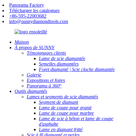
Panorama Factory
Télécharger les catalogues
+86-595-22003682
info@sunnydiamondtools.com
Maison
À propos de SUNNY
Témoignages clients
Lame de scie diamantée
Semelles diamantées
Foret diamanté | Scie cloche diamantée
Galerie
Expositions et foires
Panorama à 360°
Outils diamantés
Lames et segments de scie diamantés
Segment de diamant
Lame de coupe pour granit
Lame de coupe pour marbre
Lame de scie à béton et lame de coupe
d'asphalte
Lame en diamant fritté
Scie à fil diamanté et perles