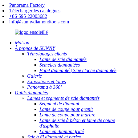
Panorama Factory
Télécharger les catalogues
+86-595-22003682
info@sunnydiamondtools.com
Maison
À propos de SUNNY
Témoignages clients
Lame de scie diamantée
Semelles diamantées
Foret diamanté | Scie cloche diamantée
Galerie
Expositions et foires
Panorama à 360°
Outils diamantés
Lames et segments de scie diamantés
Segment de diamant
Lame de coupe pour granit
Lame de coupe pour marbre
Lame de scie à béton et lame de coupe
d'asphalte
Lame en diamant fritté
Scie à fil diamanté et perles