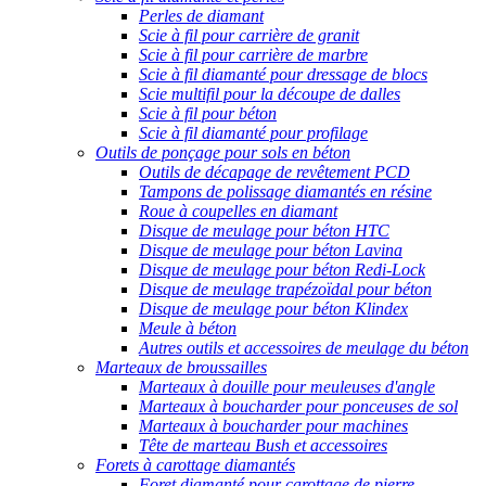
Perles de diamant
Scie à fil pour carrière de granit
Scie à fil pour carrière de marbre
Scie à fil diamanté pour dressage de blocs
Scie multifil pour la découpe de dalles
Scie à fil pour béton
Scie à fil diamanté pour profilage
Outils de ponçage pour sols en béton
Outils de décapage de revêtement PCD
Tampons de polissage diamantés en résine
Roue à coupelles en diamant
Disque de meulage pour béton HTC
Disque de meulage pour béton Lavina
Disque de meulage pour béton Redi-Lock
Disque de meulage trapézoïdal pour béton
Disque de meulage pour béton Klindex
Meule à béton
Autres outils et accessoires de meulage du béton
Marteaux de broussailles
Marteaux à douille pour meuleuses d'angle
Marteaux à boucharder pour ponceuses de sol
Marteaux à boucharder pour machines
Tête de marteau Bush et accessoires
Forets à carottage diamantés
Foret diamanté pour carottage de pierre