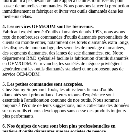
fabricant n'a pas besoin de faire appel à d'autres fournisseurs pour
passer de nouvelles commandes. Nous pouvons lancer la production
immédiatement et fabriquer et livrer vos outils diamantés dans les
meilleurs délais.
4. Les services OEM/ODM sont les bienvenus.
Fabricant expérimenté d'outils diamantés depuis 1993, nous avons
reçu de nombreuses commandes d'outils diamantés personnalisés de
clients du monde entier, notamment des forets diamantés extra-longs,
des disques de bouchardage, des semelles de meulage diamantées,
des segments diamantés, des lames de scie diamantées, etc. Notre
département R&D spécialisé facilite la fabrication d'outils diamantés
en OEM/ODM. En revanche, les sociétés de négoce privilégient
généralement les outils diamantés standard et ne proposent pas de
service OEM/ODM.
5. Les petites commandes sont acceptées.
Chez Sunny Superhard Tools, les utilisateurs finaux d'outils
diamantés sont primordiaux. Leurs retours d'expérience sont
essentiels à l'amélioration continue de nos outils. Nous sommes
toujours à l'écoute de leurs suggestions, nous collectons des données
sur nos outils et nous développons sans cesse des produits toujours
plus performants.
6. Nos équipes de vente sont bien plus professionnelles en
matière d'outils diamantés que les sociétés de négoce.