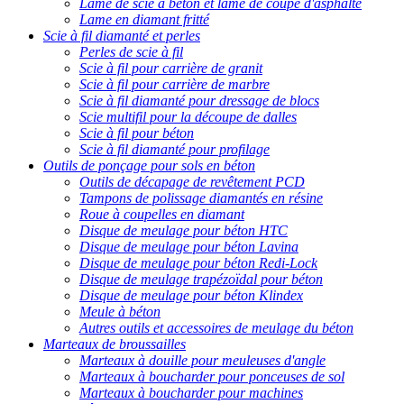
Lame de scie à béton et lame de coupe d'asphalte
Lame en diamant fritté
Scie à fil diamanté et perles
Perles de scie à fil
Scie à fil pour carrière de granit
Scie à fil pour carrière de marbre
Scie à fil diamanté pour dressage de blocs
Scie multifil pour la découpe de dalles
Scie à fil pour béton
Scie à fil diamanté pour profilage
Outils de ponçage pour sols en béton
Outils de décapage de revêtement PCD
Tampons de polissage diamantés en résine
Roue à coupelles en diamant
Disque de meulage pour béton HTC
Disque de meulage pour béton Lavina
Disque de meulage pour béton Redi-Lock
Disque de meulage trapézoïdal pour béton
Disque de meulage pour béton Klindex
Meule à béton
Autres outils et accessoires de meulage du béton
Marteaux de broussailles
Marteaux à douille pour meuleuses d'angle
Marteaux à boucharder pour ponceuses de sol
Marteaux à boucharder pour machines