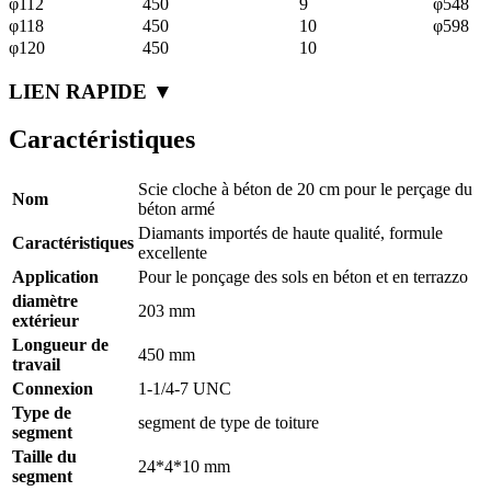
φ112
450
9
φ548
φ118
450
10
φ598
φ120
450
10
LIEN RAPIDE ▼
Caractéristiques
Scie cloche à béton de 20 cm pour le perçage du
Nom
béton armé
Diamants importés de haute qualité, formule
Caractéristiques
excellente
Application
Pour le ponçage des sols en béton et en terrazzo
diamètre
203 mm
extérieur
Longueur de
450 mm
travail
Connexion
1-1/4-7 UNC
Type de
segment de type de toiture
segment
Taille du
24*4*10 mm
segment