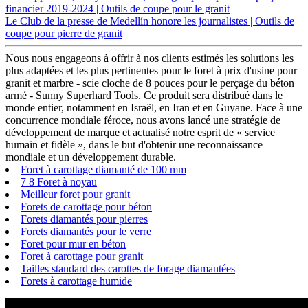
financier 2019-2024 | Outils de coupe pour le granit
Le Club de la presse de Medellín honore les journalistes | Outils de
coupe pour pierre de granit
Nous nous engageons à offrir à nos clients estimés les solutions les
plus adaptées et les plus pertinentes pour le foret à prix d'usine pour
granit et marbre - scie cloche de 8 pouces pour le perçage du béton
armé - Sunny Superhard Tools. Ce produit sera distribué dans le
monde entier, notamment en Israël, en Iran et en Guyane. Face à une
concurrence mondiale féroce, nous avons lancé une stratégie de
développement de marque et actualisé notre esprit de « service
humain et fidèle », dans le but d'obtenir une reconnaissance
mondiale et un développement durable.
Foret à carottage diamanté de 100 mm
7 8 Foret à noyau
Meilleur foret pour granit
Forets de carottage pour béton
Forets diamantés pour pierres
Forets diamantés pour le verre
Foret pour mur en béton
Foret à carottage pour granit
Tailles standard des carottes de forage diamantées
Forets à carottage humide