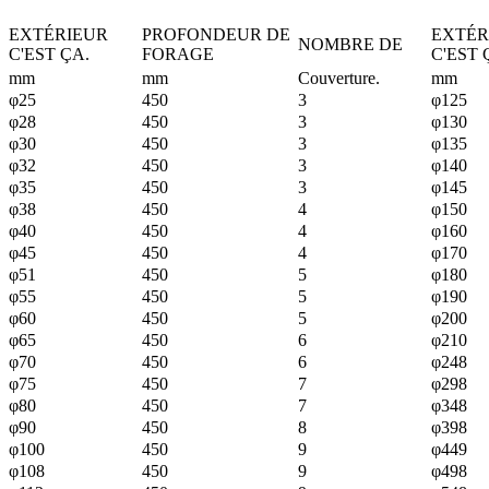
EXTÉRIEUR
PROFONDEUR DE
EXTÉR
NOMBRE DE
C'EST ÇA.
FORAGE
C'EST 
mm
mm
Couverture.
mm
φ25
450
3
φ125
φ28
450
3
φ130
φ30
450
3
φ135
φ32
450
3
φ140
φ35
450
3
φ145
φ38
450
4
φ150
φ40
450
4
φ160
φ45
450
4
φ170
φ51
450
5
φ180
φ55
450
5
φ190
φ60
450
5
φ200
φ65
450
6
φ210
φ70
450
6
φ248
φ75
450
7
φ298
φ80
450
7
φ348
φ90
450
8
φ398
φ100
450
9
φ449
φ108
450
9
φ498