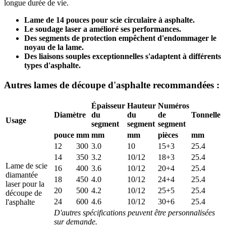
longue durée de vie.
Lame de 14 pouces pour scie circulaire à asphalte.
Le soudage laser a amélioré ses performances.
Des segments de protection empêchent d'endommager le
noyau de la lame.
Des liaisons souples exceptionnelles s'adaptent à différents
types d'asphalte.
Autres lames de découpe d'asphalte recommandées :
Épaisseur
Hauteur
Numéros
Diamètre
du
du
de
Tonnelle
Usage
segment
segment
segment
pouce
mm
mm
mm
pièces
mm
12
300
3.0
10
15+3
25.4
14
350
3.2
10/12
18+3
25.4
Lame de scie
16
400
3.6
10/12
20+4
25.4
diamantée
18
450
4.0
10/12
24+4
25.4
laser pour la
20
500
4.2
10/12
25+5
25.4
découpe de
24
600
4.6
10/12
30+6
25.4
l'asphalte
D'autres spécifications peuvent être personnalisées
sur demande.