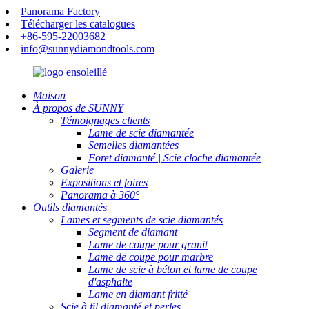
Panorama Factory
Télécharger les catalogues
+86-595-22003682
info@sunnydiamondtools.com
Maison
À propos de SUNNY
Témoignages clients
Lame de scie diamantée
Semelles diamantées
Foret diamanté | Scie cloche diamantée
Galerie
Expositions et foires
Panorama à 360°
Outils diamantés
Lames et segments de scie diamantés
Segment de diamant
Lame de coupe pour granit
Lame de coupe pour marbre
Lame de scie à béton et lame de coupe
d'asphalte
Lame en diamant fritté
Scie à fil diamanté et perles