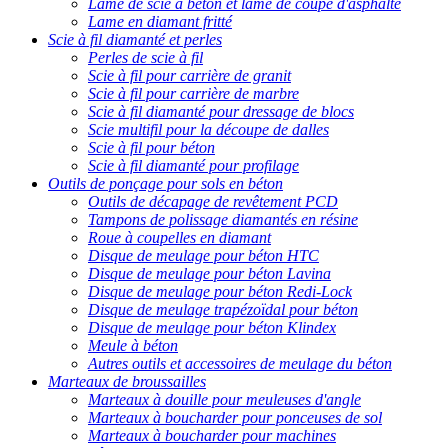
Lame de scie à béton et lame de coupe d'asphalte
Lame en diamant fritté
Scie à fil diamanté et perles
Perles de scie à fil
Scie à fil pour carrière de granit
Scie à fil pour carrière de marbre
Scie à fil diamanté pour dressage de blocs
Scie multifil pour la découpe de dalles
Scie à fil pour béton
Scie à fil diamanté pour profilage
Outils de ponçage pour sols en béton
Outils de décapage de revêtement PCD
Tampons de polissage diamantés en résine
Roue à coupelles en diamant
Disque de meulage pour béton HTC
Disque de meulage pour béton Lavina
Disque de meulage pour béton Redi-Lock
Disque de meulage trapézoïdal pour béton
Disque de meulage pour béton Klindex
Meule à béton
Autres outils et accessoires de meulage du béton
Marteaux de broussailles
Marteaux à douille pour meuleuses d'angle
Marteaux à boucharder pour ponceuses de sol
Marteaux à boucharder pour machines