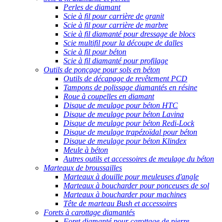
Perles de diamant
Scie à fil pour carrière de granit
Scie à fil pour carrière de marbre
Scie à fil diamanté pour dressage de blocs
Scie multifil pour la découpe de dalles
Scie à fil pour béton
Scie à fil diamanté pour profilage
Outils de ponçage pour sols en béton
Outils de décapage de revêtement PCD
Tampons de polissage diamantés en résine
Roue à coupelles en diamant
Disque de meulage pour béton HTC
Disque de meulage pour béton Lavina
Disque de meulage pour béton Redi-Lock
Disque de meulage trapézoïdal pour béton
Disque de meulage pour béton Klindex
Meule à béton
Autres outils et accessoires de meulage du béton
Marteaux de broussailles
Marteaux à douille pour meuleuses d'angle
Marteaux à boucharder pour ponceuses de sol
Marteaux à boucharder pour machines
Tête de marteau Bush et accessoires
Forets à carottage diamantés
Foret diamanté pour carottage de pierre