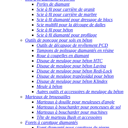
Perles de diamant
Scie à fil pour carrière de granit
Scie à fil pour carrière de marbre
Scie à fil diamanté pour dressage de blocs
Scie multifil pour la découpe de dalles
Scie à fil pour béton
Scie à fil diamanté pour profilage
Outils de ponçage pour sols en béton
Outils de décapage de revêtement PCD
Tampons de polissage diamantés en résine
Roue à coupelles en diamant
Disque de meulage pour béton HTC
Disque de meulage pour béton Lavina
Disque de meulage pour béton Redi-Lock
Disque de meulage trapézoïdal pour béton
Disque de meulage pour béton Klindex
Meule à béton
Autres outils et accessoires de meulage du béton
Marteaux de broussailles
Marteaux à douille pour meuleuses d'angle
Marteaux à boucharder pour ponceuses de sol
Marteaux à boucharder pour machines
Tête de marteau Bush et accessoires
Forets à carottage diamantés
Foret diamanté pour carottage de pierre