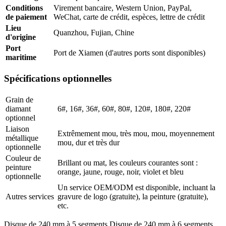
Conditions
Virement bancaire, Western Union, PayPal,
de paiement
WeChat, carte de crédit, espèces, lettre de crédit
Lieu
Quanzhou, Fujian, Chine
d'origine
Port
Port de Xiamen (d'autres ports sont disponibles)
maritime
Spécifications optionnelles
Grain de
diamant
6#, 16#, 36#, 60#, 80#, 120#, 180#, 220#
optionnel
Liaison
Extrêmement mou, très mou, mou, moyennement
métallique
mou, dur et très dur
optionnelle
Couleur de
Brillant ou mat, les couleurs courantes sont :
peinture
orange, jaune, rouge, noir, violet et bleu
optionnelle
Un service OEM/ODM est disponible, incluant la
Autres services
gravure de logo (gratuite), la peinture (gratuite),
etc.
Disque de 240 mm à 5 segments Disque de 240 mm à 6 segments