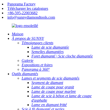
Panorama Factory
Télécharger les catalogues
+86-595-22003682
info@sunnydiamondtools.com
Maison
À propos de SUNNY
Témoignages clients
Lame de scie diamantée
Semelles diamantées
Foret diamanté | Scie cloche diamantée
Galerie
Expositions et foires
Panorama à 360°
Outils diamantés
Lames et segments de scie diamantés
Segment de diamant
Lame de coupe pour granit
Lame de coupe pour marbre
Lame de scie à béton et lame de coupe
d'asphalte
Lame en diamant fritté
Scie à fil diamanté et perles