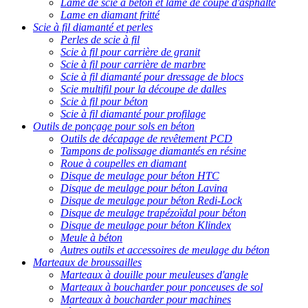
Lame de scie à béton et lame de coupe d'asphalte
Lame en diamant fritté
Scie à fil diamanté et perles
Perles de scie à fil
Scie à fil pour carrière de granit
Scie à fil pour carrière de marbre
Scie à fil diamanté pour dressage de blocs
Scie multifil pour la découpe de dalles
Scie à fil pour béton
Scie à fil diamanté pour profilage
Outils de ponçage pour sols en béton
Outils de décapage de revêtement PCD
Tampons de polissage diamantés en résine
Roue à coupelles en diamant
Disque de meulage pour béton HTC
Disque de meulage pour béton Lavina
Disque de meulage pour béton Redi-Lock
Disque de meulage trapézoïdal pour béton
Disque de meulage pour béton Klindex
Meule à béton
Autres outils et accessoires de meulage du béton
Marteaux de broussailles
Marteaux à douille pour meuleuses d'angle
Marteaux à boucharder pour ponceuses de sol
Marteaux à boucharder pour machines