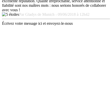
excellente réputation. Qualité irréprochable, service attentionné et
fiabilité sont nos maîtres mots : nous serions honorés de collaborer
avec vous !
Par Gladys de Munich - 09/06/2018 à 12h42
Écrivez votre message ici et envoyez-le-nous