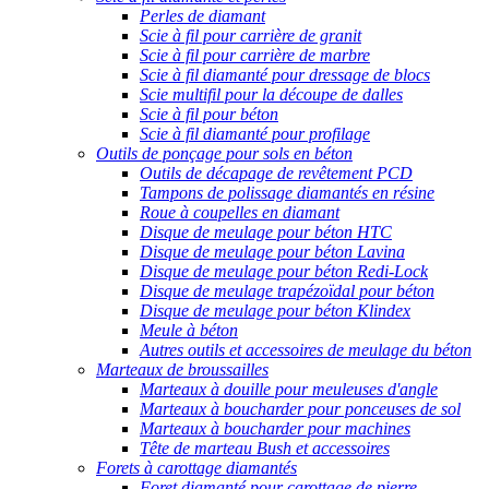
Perles de diamant
Scie à fil pour carrière de granit
Scie à fil pour carrière de marbre
Scie à fil diamanté pour dressage de blocs
Scie multifil pour la découpe de dalles
Scie à fil pour béton
Scie à fil diamanté pour profilage
Outils de ponçage pour sols en béton
Outils de décapage de revêtement PCD
Tampons de polissage diamantés en résine
Roue à coupelles en diamant
Disque de meulage pour béton HTC
Disque de meulage pour béton Lavina
Disque de meulage pour béton Redi-Lock
Disque de meulage trapézoïdal pour béton
Disque de meulage pour béton Klindex
Meule à béton
Autres outils et accessoires de meulage du béton
Marteaux de broussailles
Marteaux à douille pour meuleuses d'angle
Marteaux à boucharder pour ponceuses de sol
Marteaux à boucharder pour machines
Tête de marteau Bush et accessoires
Forets à carottage diamantés
Foret diamanté pour carottage de pierre