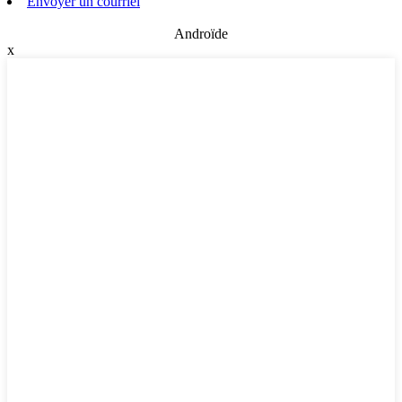
Envoyer un courriel
Androïde
x