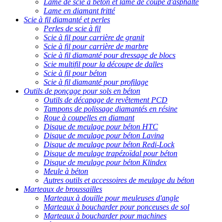
Lame de scie à béton et lame de coupe d'asphalte
Lame en diamant fritté
Scie à fil diamanté et perles
Perles de scie à fil
Scie à fil pour carrière de granit
Scie à fil pour carrière de marbre
Scie à fil diamanté pour dressage de blocs
Scie multifil pour la découpe de dalles
Scie à fil pour béton
Scie à fil diamanté pour profilage
Outils de ponçage pour sols en béton
Outils de décapage de revêtement PCD
Tampons de polissage diamantés en résine
Roue à coupelles en diamant
Disque de meulage pour béton HTC
Disque de meulage pour béton Lavina
Disque de meulage pour béton Redi-Lock
Disque de meulage trapézoïdal pour béton
Disque de meulage pour béton Klindex
Meule à béton
Autres outils et accessoires de meulage du béton
Marteaux de broussailles
Marteaux à douille pour meuleuses d'angle
Marteaux à boucharder pour ponceuses de sol
Marteaux à boucharder pour machines