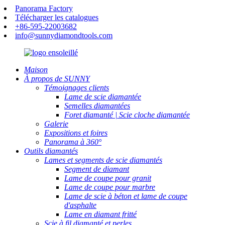
Panorama Factory
Télécharger les catalogues
+86-595-22003682
info@sunnydiamondtools.com
Maison
À propos de SUNNY
Témoignages clients
Lame de scie diamantée
Semelles diamantées
Foret diamanté | Scie cloche diamantée
Galerie
Expositions et foires
Panorama à 360°
Outils diamantés
Lames et segments de scie diamantés
Segment de diamant
Lame de coupe pour granit
Lame de coupe pour marbre
Lame de scie à béton et lame de coupe
d'asphalte
Lame en diamant fritté
Scie à fil diamanté et perles