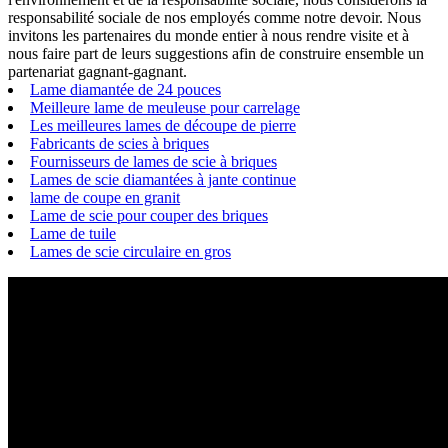
responsabilité sociale de nos employés comme notre devoir. Nous
invitons les partenaires du monde entier à nous rendre visite et à
nous faire part de leurs suggestions afin de construire ensemble un
partenariat gagnant-gagnant.
Lame diamantée de 24 pouces
Meilleure lame de meuleuse pour carrelage
Les meilleures lames de découpe de pierre
Fabricants de scies à briques
Fournisseurs de lames de scie à briques
Lames de scie diamantées à jante continue
lame de coupe en granit
Lame de scie pour couper des briques
Lame de tuile
Lames de scie circulaire en gros