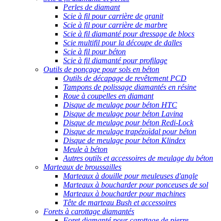
Perles de diamant
Scie à fil pour carrière de granit
Scie à fil pour carrière de marbre
Scie à fil diamanté pour dressage de blocs
Scie multifil pour la découpe de dalles
Scie à fil pour béton
Scie à fil diamanté pour profilage
Outils de ponçage pour sols en béton
Outils de décapage de revêtement PCD
Tampons de polissage diamantés en résine
Roue à coupelles en diamant
Disque de meulage pour béton HTC
Disque de meulage pour béton Lavina
Disque de meulage pour béton Redi-Lock
Disque de meulage trapézoïdal pour béton
Disque de meulage pour béton Klindex
Meule à béton
Autres outils et accessoires de meulage du béton
Marteaux de broussailles
Marteaux à douille pour meuleuses d'angle
Marteaux à boucharder pour ponceuses de sol
Marteaux à boucharder pour machines
Tête de marteau Bush et accessoires
Forets à carottage diamantés
Foret diamanté pour carottage de pierre