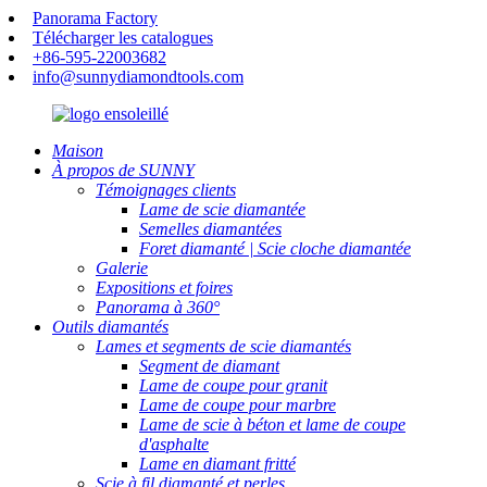
Panorama Factory
Télécharger les catalogues
+86-595-22003682
info@sunnydiamondtools.com
Maison
À propos de SUNNY
Témoignages clients
Lame de scie diamantée
Semelles diamantées
Foret diamanté | Scie cloche diamantée
Galerie
Expositions et foires
Panorama à 360°
Outils diamantés
Lames et segments de scie diamantés
Segment de diamant
Lame de coupe pour granit
Lame de coupe pour marbre
Lame de scie à béton et lame de coupe
d'asphalte
Lame en diamant fritté
Scie à fil diamanté et perles