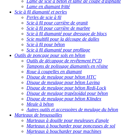
Lame de scie à béton et lame de coupe d'asphalte
Lame en diamant fritté
Scie à fil diamanté et perles
Perles de scie à fil
Scie à fil pour carrière de granit
Scie à fil pour carrière de marbre
Scie à fil diamanté pour dressage de blocs
Scie multifil pour la découpe de dalles
Scie à fil pour béton
Scie à fil diamanté pour profilage
Outils de ponçage pour sols en béton
Outils de décapage de revêtement PCD
Tampons de polissage diamantés en résine
Roue à coupelles en diamant
Disque de meulage pour béton HTC
Disque de meulage pour béton Lavina
Disque de meulage pour béton Redi-Lock
Disque de meulage trapézoïdal pour béton
Disque de meulage pour béton Klindex
Meule à béton
Autres outils et accessoires de meulage du béton
Marteaux de broussailles
Marteaux à douille pour meuleuses d'angle
Marteaux à boucharder pour ponceuses de sol
Marteaux à boucharder pour machines