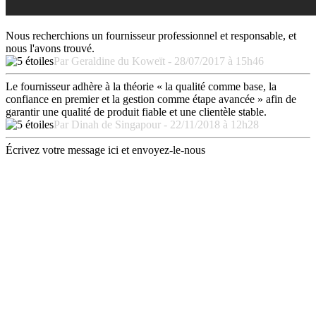
Nous recherchions un fournisseur professionnel et responsable, et
nous l'avons trouvé.
Par Geraldine du Koweït - 28/07/2017 à 15h46
Le fournisseur adhère à la théorie « la qualité comme base, la
confiance en premier et la gestion comme étape avancée » afin de
garantir une qualité de produit fiable et une clientèle stable.
Par Dinah de Singapour - 22/11/2018 à 12h28
Écrivez votre message ici et envoyez-le-nous