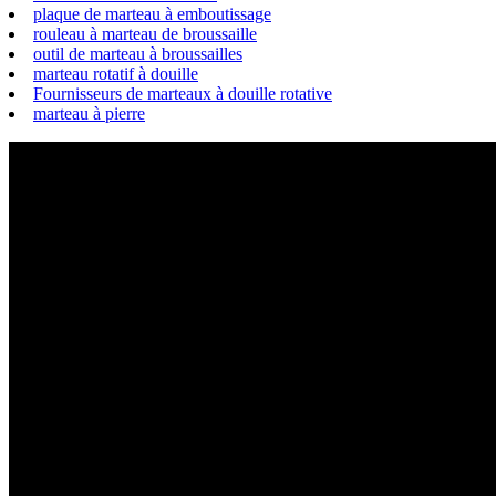
plaque de marteau à emboutissage
rouleau à marteau de broussaille
outil de marteau à broussailles
marteau rotatif à douille
Fournisseurs de marteaux à douille rotative
marteau à pierre