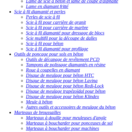
Lame de scie à béton et lame de coupe d'asphalte
Lame en diamant fritté
Scie à fil diamanté et perles
Perles de scie à fil
Scie à fil pour carrière de granit
Scie à fil pour carrière de marbre
Scie à fil diamanté pour dressage de blocs
Scie multifil pour la découpe de dalles
Scie à fil pour béton
Scie à fil diamanté pour profilage
Outils de ponçage pour sols en béton
Outils de décapage de revêtement PCD
Tampons de polissage diamantés en résine
Roue à coupelles en diamant
Disque de meulage pour béton HTC
Disque de meulage pour béton Lavina
Disque de meulage pour béton Redi-Lock
Disque de meulage trapézoïdal pour béton
Disque de meulage pour béton Klindex
Meule à béton
Autres outils et accessoires de meulage du béton
Marteaux de broussailles
Marteaux à douille pour meuleuses d'angle
Marteaux à boucharder pour ponceuses de sol
Marteaux à boucharder pour machines