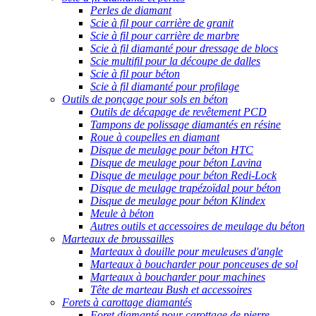
Perles de diamant
Scie à fil pour carrière de granit
Scie à fil pour carrière de marbre
Scie à fil diamanté pour dressage de blocs
Scie multifil pour la découpe de dalles
Scie à fil pour béton
Scie à fil diamanté pour profilage
Outils de ponçage pour sols en béton
Outils de décapage de revêtement PCD
Tampons de polissage diamantés en résine
Roue à coupelles en diamant
Disque de meulage pour béton HTC
Disque de meulage pour béton Lavina
Disque de meulage pour béton Redi-Lock
Disque de meulage trapézoïdal pour béton
Disque de meulage pour béton Klindex
Meule à béton
Autres outils et accessoires de meulage du béton
Marteaux de broussailles
Marteaux à douille pour meuleuses d'angle
Marteaux à boucharder pour ponceuses de sol
Marteaux à boucharder pour machines
Tête de marteau Bush et accessoires
Forets à carottage diamantés
Foret diamanté pour carottage de pierre