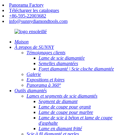
Panorama Factory
Télécharger les catalogues
+86-595-22003682
info@sunnydiamondtools.com
Maison
À propos de SUNNY
Témoignages clients
Lame de scie diamantée
Semelles diamantées
Foret diamanté | Scie cloche diamantée
Galerie
Expositions et foires
Panorama à 360°
Outils diamantés
Lames et segments de scie diamantés
Segment de diamant
Lame de coupe pour granit
Lame de coupe pour marbre
Lame de scie à béton et lame de coupe
d'asphalte
Lame en diamant fritté
Scie à fil diamanté et perles