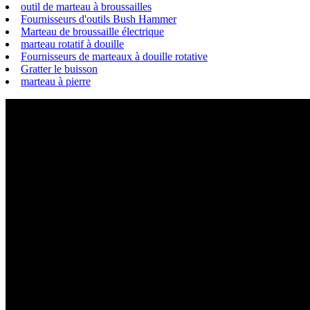
outil de marteau à broussailles
Fournisseurs d'outils Bush Hammer
Marteau de broussaille électrique
marteau rotatif à douille
Fournisseurs de marteaux à douille rotative
Gratter le buisson
marteau à pierre