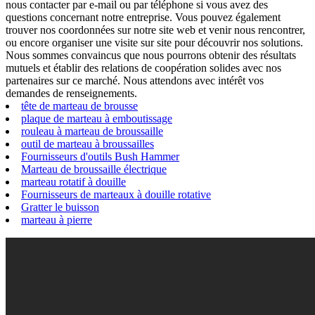
nous contacter par e-mail ou par téléphone si vous avez des
questions concernant notre entreprise. Vous pouvez également
trouver nos coordonnées sur notre site web et venir nous rencontrer,
ou encore organiser une visite sur site pour découvrir nos solutions.
Nous sommes convaincus que nous pourrons obtenir des résultats
mutuels et établir des relations de coopération solides avec nos
partenaires sur ce marché. Nous attendons avec intérêt vos
demandes de renseignements.
tête de marteau de brousse
plaque de marteau à emboutissage
rouleau à marteau de broussaille
outil de marteau à broussailles
Fournisseurs d'outils Bush Hammer
Marteau de broussaille électrique
marteau rotatif à douille
Fournisseurs de marteaux à douille rotative
Gratter le buisson
marteau à pierre