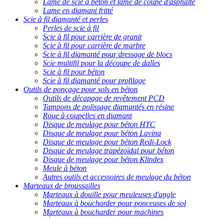
Lame de scie à béton et lame de coupe d'asphalte
Lame en diamant fritté
Scie à fil diamanté et perles
Perles de scie à fil
Scie à fil pour carrière de granit
Scie à fil pour carrière de marbre
Scie à fil diamanté pour dressage de blocs
Scie multifil pour la découpe de dalles
Scie à fil pour béton
Scie à fil diamanté pour profilage
Outils de ponçage pour sols en béton
Outils de décapage de revêtement PCD
Tampons de polissage diamantés en résine
Roue à coupelles en diamant
Disque de meulage pour béton HTC
Disque de meulage pour béton Lavina
Disque de meulage pour béton Redi-Lock
Disque de meulage trapézoïdal pour béton
Disque de meulage pour béton Klindex
Meule à béton
Autres outils et accessoires de meulage du béton
Marteaux de broussailles
Marteaux à douille pour meuleuses d'angle
Marteaux à boucharder pour ponceuses de sol
Marteaux à boucharder pour machines