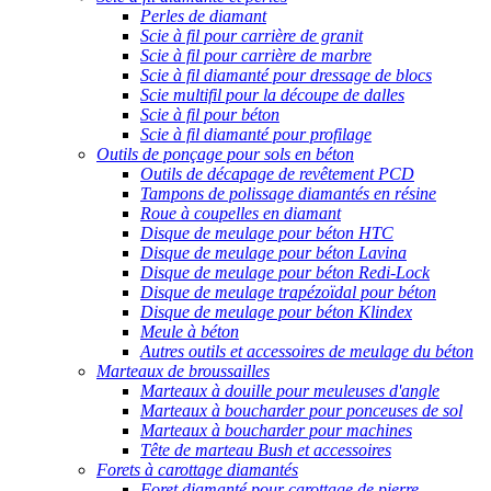
Perles de diamant
Scie à fil pour carrière de granit
Scie à fil pour carrière de marbre
Scie à fil diamanté pour dressage de blocs
Scie multifil pour la découpe de dalles
Scie à fil pour béton
Scie à fil diamanté pour profilage
Outils de ponçage pour sols en béton
Outils de décapage de revêtement PCD
Tampons de polissage diamantés en résine
Roue à coupelles en diamant
Disque de meulage pour béton HTC
Disque de meulage pour béton Lavina
Disque de meulage pour béton Redi-Lock
Disque de meulage trapézoïdal pour béton
Disque de meulage pour béton Klindex
Meule à béton
Autres outils et accessoires de meulage du béton
Marteaux de broussailles
Marteaux à douille pour meuleuses d'angle
Marteaux à boucharder pour ponceuses de sol
Marteaux à boucharder pour machines
Tête de marteau Bush et accessoires
Forets à carottage diamantés
Foret diamanté pour carottage de pierre