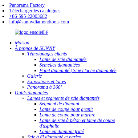
Panorama Factory
Télécharger les catalogues
+86-595-22003682
info@sunnydiamondtools.com
Maison
À propos de SUNNY
Témoignages clients
Lame de scie diamantée
Semelles diamantées
Foret diamanté | Scie cloche diamantée
Galerie
Expositions et foires
Panorama à 360°
Outils diamantés
Lames et segments de scie diamantés
Segment de diamant
Lame de coupe pour granit
Lame de coupe pour marbre
Lame de scie à béton et lame de coupe
d'asphalte
Lame en diamant fritté
Scie à fil diamanté et perles