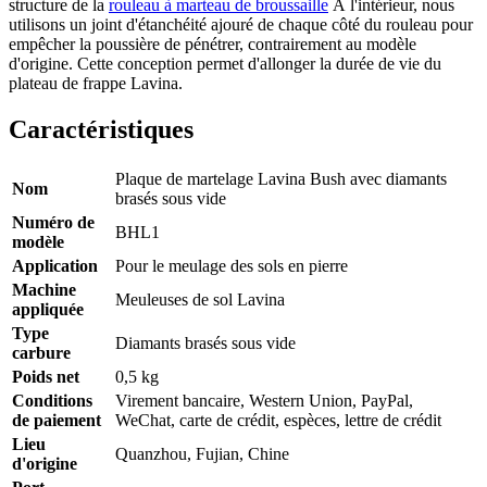
structure de la
rouleau à marteau de broussaille
À l'intérieur, nous
utilisons un joint d'étanchéité ajouré de chaque côté du rouleau pour
empêcher la poussière de pénétrer, contrairement au modèle
d'origine. Cette conception permet d'allonger la durée de vie du
plateau de frappe Lavina.
Caractéristiques
Plaque de martelage Lavina Bush avec diamants
Nom
brasés sous vide
Numéro de
BHL1
modèle
Application
Pour le meulage des sols en pierre
Machine
Meuleuses de sol Lavina
appliquée
Type
Diamants brasés sous vide
carbure
Poids net
0,5 kg
Conditions
Virement bancaire, Western Union, PayPal,
de paiement
WeChat, carte de crédit, espèces, lettre de crédit
Lieu
Quanzhou, Fujian, Chine
d'origine