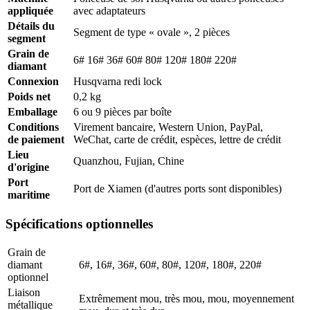
appliquée
avec adaptateurs
Détails du
Segment de type « ovale », 2 pièces
segment
Grain de
6# 16# 36# 60# 80# 120# 180# 220#
diamant
Connexion
Husqvarna redi lock
Poids net
0,2 kg
Emballage
6 ou 9 pièces par boîte
Conditions
Virement bancaire, Western Union, PayPal,
de paiement
WeChat, carte de crédit, espèces, lettre de crédit
Lieu
Quanzhou, Fujian, Chine
d'origine
Port
Port de Xiamen (d'autres ports sont disponibles)
maritime
Spécifications optionnelles
Grain de
diamant
6#, 16#, 36#, 60#, 80#, 120#, 180#, 220#
optionnel
Liaison
Extrêmement mou, très mou, mou, moyennement
métallique