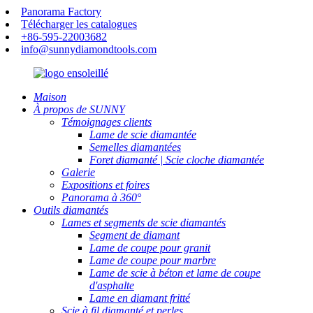
Panorama Factory
Télécharger les catalogues
+86-595-22003682
info@sunnydiamondtools.com
Maison
À propos de SUNNY
Témoignages clients
Lame de scie diamantée
Semelles diamantées
Foret diamanté | Scie cloche diamantée
Galerie
Expositions et foires
Panorama à 360°
Outils diamantés
Lames et segments de scie diamantés
Segment de diamant
Lame de coupe pour granit
Lame de coupe pour marbre
Lame de scie à béton et lame de coupe
d'asphalte
Lame en diamant fritté
Scie à fil diamanté et perles