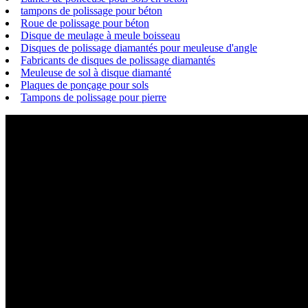
tampons de polissage pour béton
Roue de polissage pour béton
Disque de meulage à meule boisseau
Disques de polissage diamantés pour meuleuse d'angle
Fabricants de disques de polissage diamantés
Meuleuse de sol à disque diamanté
Plaques de ponçage pour sols
Tampons de polissage pour pierre