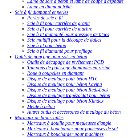
Lame de scie à béton et lame de coupe d'asphalte
Lame en diamant fritté
Scie à fil diamanté et perles
Perles de scie à fil
Scie à fil pour carrière de granit
Scie à fil pour carrière de marbre
Scie à fil diamanté pour dressage de blocs
Scie multifil pour la découpe de dalles
Scie à fil pour béton
Scie à fil diamanté pour profilage
Outils de ponçage pour sols en béton
Outils de décapage de revêtement PCD
Tampons de polissage diamantés en résine
Roue à coupelles en diamant
Disque de meulage pour béton HTC
Disque de meulage pour béton Lavina
Disque de meulage pour béton Redi-Lock
Disque de meulage trapézoïdal pour béton
Disque de meulage pour béton Klindex
Meule à béton
Autres outils et accessoires de meulage du béton
Marteaux de broussailles
Marteaux à douille pour meuleuses d'angle
Marteaux à boucharder pour ponceuses de sol
Marteaux à boucharder pour machines