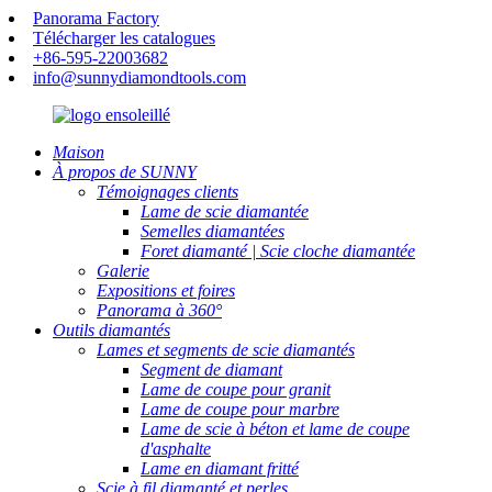
Panorama Factory
Télécharger les catalogues
+86-595-22003682
info@sunnydiamondtools.com
Maison
À propos de SUNNY
Témoignages clients
Lame de scie diamantée
Semelles diamantées
Foret diamanté | Scie cloche diamantée
Galerie
Expositions et foires
Panorama à 360°
Outils diamantés
Lames et segments de scie diamantés
Segment de diamant
Lame de coupe pour granit
Lame de coupe pour marbre
Lame de scie à béton et lame de coupe
d'asphalte
Lame en diamant fritté
Scie à fil diamanté et perles