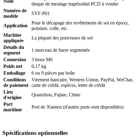
Nom
disque de meulage trapézoïdal PCD à vendre
Numéro de
SYF-P01
modèle
Pour le décapage des revêtements de sol en époxy,
Application
peinture, colle, etc.
Machine
La plupart des ponceuses de sol
appliquée
Détails du
1 morceau de barre segmentée
segment
Connexion
3 trous M6
Poids net
0,17 kg
Emballage
6 ou 9 pièces par boîte
Conditions
Virement bancaire, Western Union, PayPal, WeChat,
de paiement
carte de crédit, espèces, lettre de crédit
Lieu
Quanzhou, Fujian, Chine
d'origine
Port
Port de Xiamen (d'autres ports sont disponibles)
maritime
Spécifications optionnelles