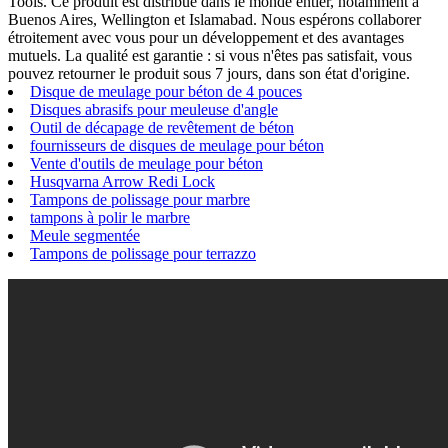
Tools. Ce produit est distribué dans le monde entier, notamment à
Buenos Aires, Wellington et Islamabad. Nous espérons collaborer
étroitement avec vous pour un développement et des avantages
mutuels. La qualité est garantie : si vous n'êtes pas satisfait, vous
pouvez retourner le produit sous 7 jours, dans son état d'origine.
Disque de meulage pour béton de 4 pouces
Disques abrasifs pour meuleuse d'angle
Outil de décapage de revêtement de béton
fournisseurs de disques de meulage pour béton
Vente d'outils de meulage pour béton
Husqvarna Arrow Redi Lock
Tampons de polissage pour marbre
tampons à polir le marbre
Meule segmentée
Tampons de polissage pour terrazzo