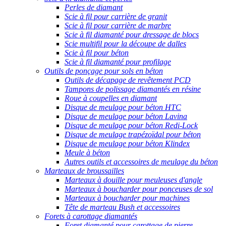
Perles de diamant
Scie à fil pour carrière de granit
Scie à fil pour carrière de marbre
Scie à fil diamanté pour dressage de blocs
Scie multifil pour la découpe de dalles
Scie à fil pour béton
Scie à fil diamanté pour profilage
Outils de ponçage pour sols en béton
Outils de décapage de revêtement PCD
Tampons de polissage diamantés en résine
Roue à coupelles en diamant
Disque de meulage pour béton HTC
Disque de meulage pour béton Lavina
Disque de meulage pour béton Redi-Lock
Disque de meulage trapézoïdal pour béton
Disque de meulage pour béton Klindex
Meule à béton
Autres outils et accessoires de meulage du béton
Marteaux de broussailles
Marteaux à douille pour meuleuses d'angle
Marteaux à boucharder pour ponceuses de sol
Marteaux à boucharder pour machines
Tête de marteau Bush et accessoires
Forets à carottage diamantés
Foret diamanté pour carottage de pierre