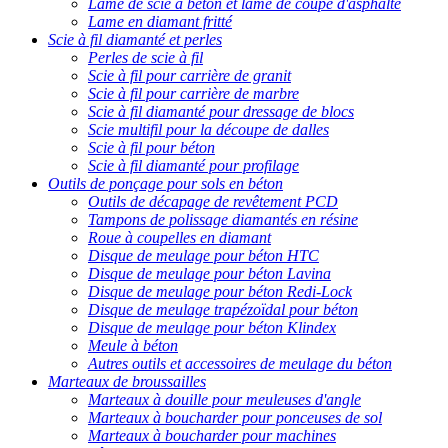
Lame de scie à béton et lame de coupe d'asphalte
Lame en diamant fritté
Scie à fil diamanté et perles
Perles de scie à fil
Scie à fil pour carrière de granit
Scie à fil pour carrière de marbre
Scie à fil diamanté pour dressage de blocs
Scie multifil pour la découpe de dalles
Scie à fil pour béton
Scie à fil diamanté pour profilage
Outils de ponçage pour sols en béton
Outils de décapage de revêtement PCD
Tampons de polissage diamantés en résine
Roue à coupelles en diamant
Disque de meulage pour béton HTC
Disque de meulage pour béton Lavina
Disque de meulage pour béton Redi-Lock
Disque de meulage trapézoïdal pour béton
Disque de meulage pour béton Klindex
Meule à béton
Autres outils et accessoires de meulage du béton
Marteaux de broussailles
Marteaux à douille pour meuleuses d'angle
Marteaux à boucharder pour ponceuses de sol
Marteaux à boucharder pour machines