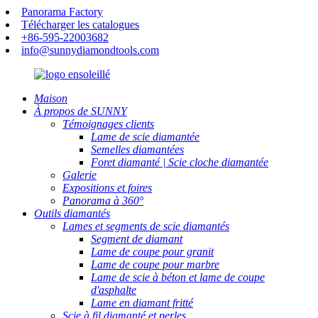
Panorama Factory
Télécharger les catalogues
+86-595-22003682
info@sunnydiamondtools.com
Maison
À propos de SUNNY
Témoignages clients
Lame de scie diamantée
Semelles diamantées
Foret diamanté | Scie cloche diamantée
Galerie
Expositions et foires
Panorama à 360°
Outils diamantés
Lames et segments de scie diamantés
Segment de diamant
Lame de coupe pour granit
Lame de coupe pour marbre
Lame de scie à béton et lame de coupe
d'asphalte
Lame en diamant fritté
Scie à fil diamanté et perles