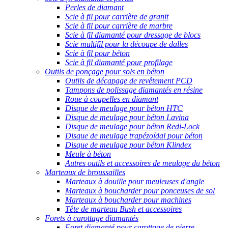
Perles de diamant
Scie à fil pour carrière de granit
Scie à fil pour carrière de marbre
Scie à fil diamanté pour dressage de blocs
Scie multifil pour la découpe de dalles
Scie à fil pour béton
Scie à fil diamanté pour profilage
Outils de ponçage pour sols en béton
Outils de décapage de revêtement PCD
Tampons de polissage diamantés en résine
Roue à coupelles en diamant
Disque de meulage pour béton HTC
Disque de meulage pour béton Lavina
Disque de meulage pour béton Redi-Lock
Disque de meulage trapézoïdal pour béton
Disque de meulage pour béton Klindex
Meule à béton
Autres outils et accessoires de meulage du béton
Marteaux de broussailles
Marteaux à douille pour meuleuses d'angle
Marteaux à boucharder pour ponceuses de sol
Marteaux à boucharder pour machines
Tête de marteau Bush et accessoires
Forets à carottage diamantés
Foret diamanté pour carottage de pierre