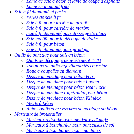
Lame de scie à béton et lame de coupe d'asphalte
Lame en diamant fritté
Scie à fil diamanté et perles
Perles de scie à fil
Scie à fil pour carrière de granit
Scie à fil pour carrière de marbre
Scie à fil diamanté pour dressage de blocs
Scie multifil pour la découpe de dalles
Scie à fil pour béton
Scie à fil diamanté pour profilage
Outils de ponçage pour sols en béton
Outils de décapage de revêtement PCD
Tampons de polissage diamantés en résine
Roue à coupelles en diamant
Disque de meulage pour béton HTC
Disque de meulage pour béton Lavina
Disque de meulage pour béton Redi-Lock
Disque de meulage trapézoïdal pour béton
Disque de meulage pour béton Klindex
Meule à béton
Autres outils et accessoires de meulage du béton
Marteaux de broussailles
Marteaux à douille pour meuleuses d'angle
Marteaux à boucharder pour ponceuses de sol
Marteaux à boucharder pour machines