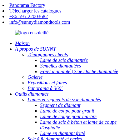
Panorama Factory
Télécharger les catalogues
+86-595-22003682
info@sunnydiamondtools.com
Maison
À propos de SUNNY
Témoignages clients
Lame de scie diamantée
Semelles diamantées
Foret diamanté | Scie cloche diamantée
Galerie
Expositions et foires
Panorama à 360°
Outils diamantés
Lames et segments de scie diamantés
Segment de diamant
Lame de coupe pour granit
Lame de coupe pour marbre
Lame de scie à béton et lame de coupe
d'asphalte
Lame en diamant fritté
Scie à fil diamanté et perles