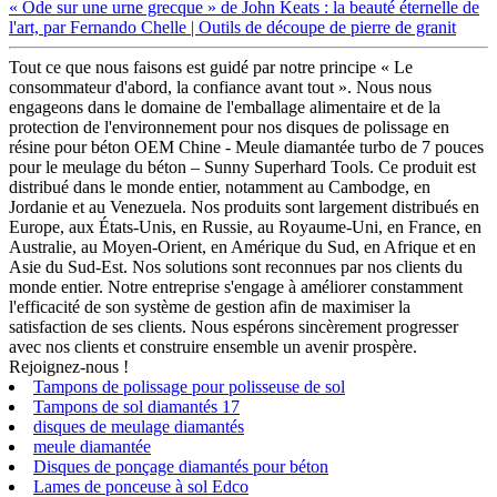
« Ode sur une urne grecque » de John Keats : la beauté éternelle de
l'art, par Fernando Chelle | Outils de découpe de pierre de granit
Tout ce que nous faisons est guidé par notre principe « Le
consommateur d'abord, la confiance avant tout ». Nous nous
engageons dans le domaine de l'emballage alimentaire et de la
protection de l'environnement pour nos disques de polissage en
résine pour béton OEM Chine - Meule diamantée turbo de 7 pouces
pour le meulage du béton – Sunny Superhard Tools. Ce produit est
distribué dans le monde entier, notamment au Cambodge, en
Jordanie et au Venezuela. Nos produits sont largement distribués en
Europe, aux États-Unis, en Russie, au Royaume-Uni, en France, en
Australie, au Moyen-Orient, en Amérique du Sud, en Afrique et en
Asie du Sud-Est. Nos solutions sont reconnues par nos clients du
monde entier. Notre entreprise s'engage à améliorer constamment
l'efficacité de son système de gestion afin de maximiser la
satisfaction de ses clients. Nous espérons sincèrement progresser
avec nos clients et construire ensemble un avenir prospère.
Rejoignez-nous !
Tampons de polissage pour polisseuse de sol
Tampons de sol diamantés 17
disques de meulage diamantés
meule diamantée
Disques de ponçage diamantés pour béton
Lames de ponceuse à sol Edco