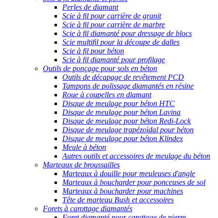
Perles de diamant
Scie à fil pour carrière de granit
Scie à fil pour carrière de marbre
Scie à fil diamanté pour dressage de blocs
Scie multifil pour la découpe de dalles
Scie à fil pour béton
Scie à fil diamanté pour profilage
Outils de ponçage pour sols en béton
Outils de décapage de revêtement PCD
Tampons de polissage diamantés en résine
Roue à coupelles en diamant
Disque de meulage pour béton HTC
Disque de meulage pour béton Lavina
Disque de meulage pour béton Redi-Lock
Disque de meulage trapézoïdal pour béton
Disque de meulage pour béton Klindex
Meule à béton
Autres outils et accessoires de meulage du béton
Marteaux de broussailles
Marteaux à douille pour meuleuses d'angle
Marteaux à boucharder pour ponceuses de sol
Marteaux à boucharder pour machines
Tête de marteau Bush et accessoires
Forets à carottage diamantés
Foret diamanté pour carottage de pierre