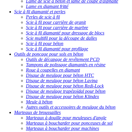
Lame de scie à béton et lame de coupe d'asphalte
Lame en diamant fritté
Scie à fil diamanté et perles
Perles de scie à fil
Scie à fil pour carrière de granit
Scie à fil pour carrière de marbre
Scie à fil diamanté pour dressage de blocs
Scie multifil pour la découpe de dalles
Scie à fil pour béton
Scie à fil diamanté pour profilage
Outils de ponçage pour sols en béton
Outils de décapage de revêtement PCD
Tampons de polissage diamantés en résine
Roue à coupelles en diamant
Disque de meulage pour béton HTC
Disque de meulage pour béton Lavina
Disque de meulage pour béton Redi-Lock
Disque de meulage trapézoïdal pour béton
Disque de meulage pour béton Klindex
Meule à béton
Autres outils et accessoires de meulage du béton
Marteaux de broussailles
Marteaux à douille pour meuleuses d'angle
Marteaux à boucharder pour ponceuses de sol
Marteaux à boucharder pour machines