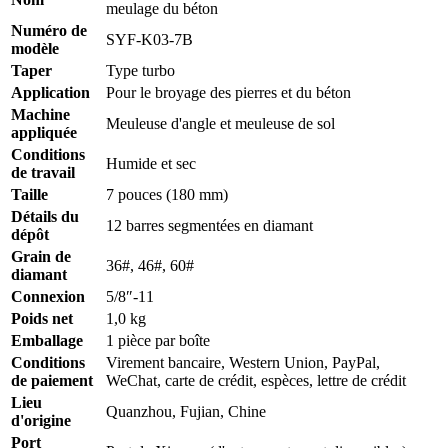
meulage du béton
Numéro de
SYF-K03-7B
modèle
Taper
Type turbo
Application
Pour le broyage des pierres et du béton
Machine
Meuleuse d'angle et meuleuse de sol
appliquée
Conditions
Humide et sec
de travail
Taille
7 pouces (180 mm)
Détails du
12 barres segmentées en diamant
dépôt
Grain de
36#, 46#, 60#
diamant
Connexion
5/8″-11
Poids net
1,0 kg
Emballage
1 pièce par boîte
Conditions
Virement bancaire, Western Union, PayPal,
de paiement
WeChat, carte de crédit, espèces, lettre de crédit
Lieu
Quanzhou, Fujian, Chine
d'origine
Port