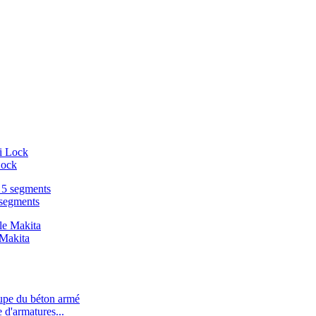
Lock
 segments
 Makita
d'armatures...