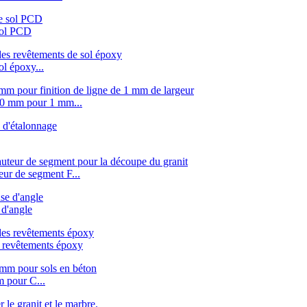
sol PCD
l époxy...
00 mm pour 1 mm...
ur de segment F...
d'angle
 revêtements époxy
 pour C...