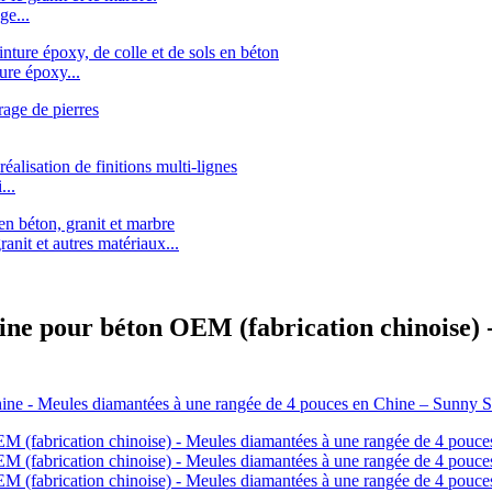
ge...
re époxy...
..
it et autres matériaux...
sine pour béton OEM (fabrication chinoise)