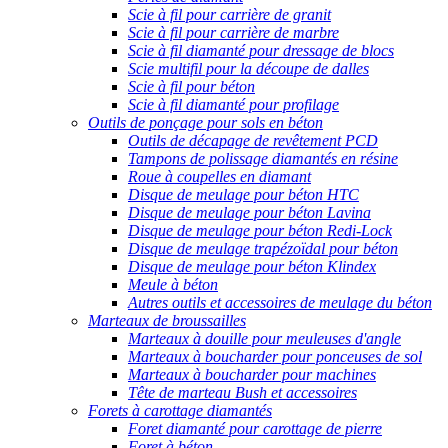
Scie à fil pour carrière de granit
Scie à fil pour carrière de marbre
Scie à fil diamanté pour dressage de blocs
Scie multifil pour la découpe de dalles
Scie à fil pour béton
Scie à fil diamanté pour profilage
Outils de ponçage pour sols en béton
Outils de décapage de revêtement PCD
Tampons de polissage diamantés en résine
Roue à coupelles en diamant
Disque de meulage pour béton HTC
Disque de meulage pour béton Lavina
Disque de meulage pour béton Redi-Lock
Disque de meulage trapézoïdal pour béton
Disque de meulage pour béton Klindex
Meule à béton
Autres outils et accessoires de meulage du béton
Marteaux de broussailles
Marteaux à douille pour meuleuses d'angle
Marteaux à boucharder pour ponceuses de sol
Marteaux à boucharder pour machines
Tête de marteau Bush et accessoires
Forets à carottage diamantés
Foret diamanté pour carottage de pierre
Foret à béton