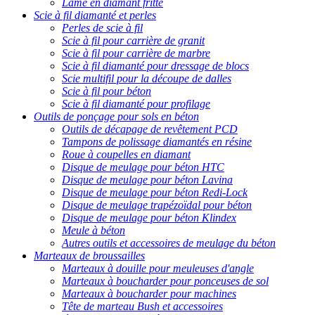
Lame en diamant fritté
Scie à fil diamanté et perles
Perles de scie à fil
Scie à fil pour carrière de granit
Scie à fil pour carrière de marbre
Scie à fil diamanté pour dressage de blocs
Scie multifil pour la découpe de dalles
Scie à fil pour béton
Scie à fil diamanté pour profilage
Outils de ponçage pour sols en béton
Outils de décapage de revêtement PCD
Tampons de polissage diamantés en résine
Roue à coupelles en diamant
Disque de meulage pour béton HTC
Disque de meulage pour béton Lavina
Disque de meulage pour béton Redi-Lock
Disque de meulage trapézoïdal pour béton
Disque de meulage pour béton Klindex
Meule à béton
Autres outils et accessoires de meulage du béton
Marteaux de broussailles
Marteaux à douille pour meuleuses d'angle
Marteaux à boucharder pour ponceuses de sol
Marteaux à boucharder pour machines
Tête de marteau Bush et accessoires