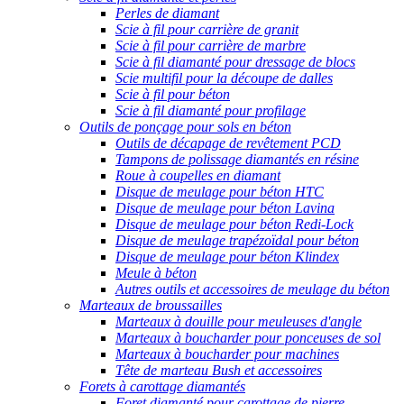
Perles de diamant
Scie à fil pour carrière de granit
Scie à fil pour carrière de marbre
Scie à fil diamanté pour dressage de blocs
Scie multifil pour la découpe de dalles
Scie à fil pour béton
Scie à fil diamanté pour profilage
Outils de ponçage pour sols en béton
Outils de décapage de revêtement PCD
Tampons de polissage diamantés en résine
Roue à coupelles en diamant
Disque de meulage pour béton HTC
Disque de meulage pour béton Lavina
Disque de meulage pour béton Redi-Lock
Disque de meulage trapézoïdal pour béton
Disque de meulage pour béton Klindex
Meule à béton
Autres outils et accessoires de meulage du béton
Marteaux de broussailles
Marteaux à douille pour meuleuses d'angle
Marteaux à boucharder pour ponceuses de sol
Marteaux à boucharder pour machines
Tête de marteau Bush et accessoires
Forets à carottage diamantés
Foret diamanté pour carottage de pierre