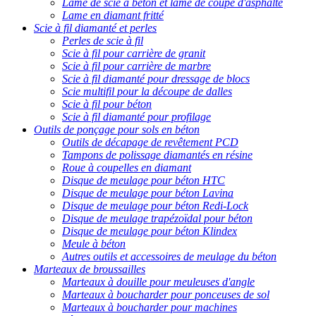
Lame de scie à béton et lame de coupe d'asphalte
Lame en diamant fritté
Scie à fil diamanté et perles
Perles de scie à fil
Scie à fil pour carrière de granit
Scie à fil pour carrière de marbre
Scie à fil diamanté pour dressage de blocs
Scie multifil pour la découpe de dalles
Scie à fil pour béton
Scie à fil diamanté pour profilage
Outils de ponçage pour sols en béton
Outils de décapage de revêtement PCD
Tampons de polissage diamantés en résine
Roue à coupelles en diamant
Disque de meulage pour béton HTC
Disque de meulage pour béton Lavina
Disque de meulage pour béton Redi-Lock
Disque de meulage trapézoïdal pour béton
Disque de meulage pour béton Klindex
Meule à béton
Autres outils et accessoires de meulage du béton
Marteaux de broussailles
Marteaux à douille pour meuleuses d'angle
Marteaux à boucharder pour ponceuses de sol
Marteaux à boucharder pour machines