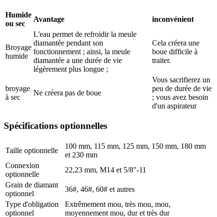
Humide
Avantage
inconvénient
ou sec
L'eau permet de refroidir la meule
diamantée pendant son
Cela créera une
Broyage
fonctionnement ; ainsi, la meule
boue difficile à
humide
diamantée a une durée de vie
traiter.
légèrement plus longue ;
Vous sacrifierez un
broyage
peu de durée de vie
Ne créera pas de boue
à sec
; vous avez besoin
d'un aspirateur
Spécifications optionnelles
100 mm, 115 mm, 125 mm, 150 mm, 180 mm
Taille optionnelle
et 230 mm
Connexion
22,23 mm, M14 et 5/8″-11
optionnelle
Grain de diamant
36#, 46#, 60# et autres
optionnel
Type d'obligation
Extrêmement mou, très mou, mou,
optionnel
moyennement mou, dur et très dur