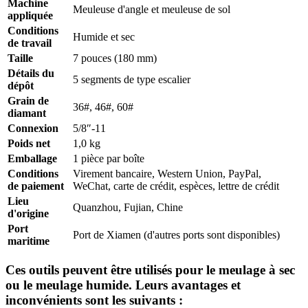
Machine
Meuleuse d'angle et meuleuse de sol
appliquée
Conditions
Humide et sec
de travail
Taille
7 pouces (180 mm)
Détails du
5 segments de type escalier
dépôt
Grain de
36#, 46#, 60#
diamant
Connexion
5/8″-11
Poids net
1,0 kg
Emballage
1 pièce par boîte
Conditions
Virement bancaire, Western Union, PayPal,
de paiement
WeChat, carte de crédit, espèces, lettre de crédit
Lieu
Quanzhou, Fujian, Chine
d'origine
Port
Port de Xiamen (d'autres ports sont disponibles)
maritime
Ces outils peuvent être utilisés pour le meulage à sec
ou le meulage humide. Leurs avantages et
inconvénients sont les suivants :