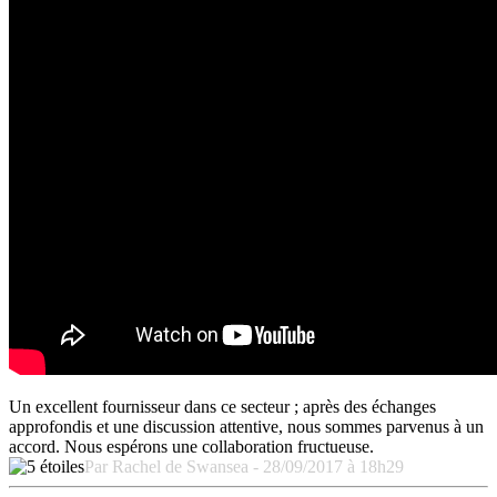
Un excellent fournisseur dans ce secteur ; après des échanges
approfondis et une discussion attentive, nous sommes parvenus à un
accord. Nous espérons une collaboration fructueuse.
Par Rachel de Swansea - 28/09/2017 à 18h29