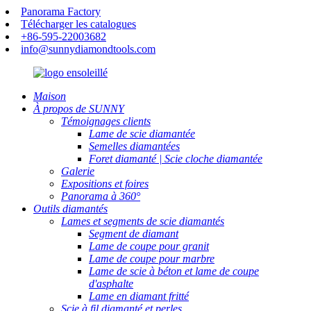
Panorama Factory
Télécharger les catalogues
+86-595-22003682
info@sunnydiamondtools.com
Maison
À propos de SUNNY
Témoignages clients
Lame de scie diamantée
Semelles diamantées
Foret diamanté | Scie cloche diamantée
Galerie
Expositions et foires
Panorama à 360°
Outils diamantés
Lames et segments de scie diamantés
Segment de diamant
Lame de coupe pour granit
Lame de coupe pour marbre
Lame de scie à béton et lame de coupe
d'asphalte
Lame en diamant fritté
Scie à fil diamanté et perles