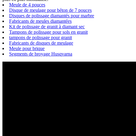
Meule de 4 pouces
Disque de meulage pour béton de 7 pouces
Disques de polissage diamantés pour marbre
Fabricants de meules diamantées
Kit de polissage de granit à diamant sec
Tampons de polissage pour sols en granit
tampons de polissage pour granit
Fabricants de disques de meulage
Meule pour brique
Segments de broyage Husqvarna