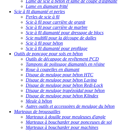
Lame de scie à béton et lame de coupe d'asphalte
Lame en diamant fritté
Scie à fil diamanté et perles
Perles de scie à fil
Scie à fil pour carrière de granit
Scie à fil pour carrière de marbre
Scie à fil diamanté pour dressage de blocs
Scie multifil pour la découpe de dalles
Scie à fil pour béton
Scie à fil diamanté pour profilage
Outils de ponçage pour sols en béton
Outils de décapage de revêtement PCD
Tampons de polissage diamantés en résine
Roue à coupelles en diamant
Disque de meulage pour béton HTC
Disque de meulage pour béton Lavina
Disque de meulage pour béton Redi-Lock
Disque de meulage trapézoïdal pour béton
Disque de meulage pour béton Klindex
Meule à béton
Autres outils et accessoires de meulage du béton
Marteaux de broussailles
Marteaux à douille pour meuleuses d'angle
Marteaux à boucharder pour ponceuses de sol
Marteaux à boucharder pour machines