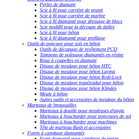
Perles de diamant
Scie à fil pour carrière de granit
Scie à fil pour carrière de marbre
Scie à fil diamanté pour dressage de blocs
Scie multifil pour la découpe de dalles
Scie à fil pour béton
Scie à fil diamanté pour profilage
Outils de ponçage pour sols en béton
Outils de décapage de revêtement PCD
Tampons de polissage diamantés en résine
Roue à coupelles en diamant
Disque de meulage pour béton HTC
Disque de meulage pour béton Lavina
Disque de meulage pour béton Redi-Lock
Disque de meulage trapézoïdal pour béton
Disque de meulage pour béton Klindex
Meule à béton
Autres outils et accessoires de meulage du béton
Marteaux de broussailles
Marteaux à douille pour meuleuses d'angle
Marteaux à boucharder pour ponceuses de sol
Marteaux à boucharder pour machines
Tête de marteau Bush et accessoires
Forets à carottage diamantés
Foret diamanté pour carottage de pierre