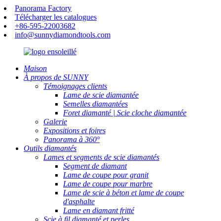
Panorama Factory
Télécharger les catalogues
+86-595-22003682
info@sunnydiamondtools.com
Maison
À propos de SUNNY
Témoignages clients
Lame de scie diamantée
Semelles diamantées
Foret diamanté | Scie cloche diamantée
Galerie
Expositions et foires
Panorama à 360°
Outils diamantés
Lames et segments de scie diamantés
Segment de diamant
Lame de coupe pour granit
Lame de coupe pour marbre
Lame de scie à béton et lame de coupe
d'asphalte
Lame en diamant fritté
Scie à fil diamanté et perles