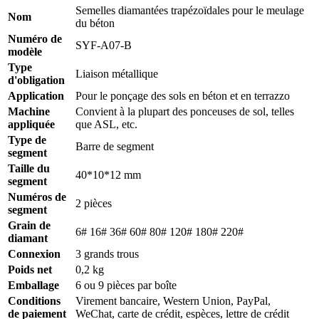
Semelles diamantées trapézoïdales pour le meulage
Nom
du béton
Numéro de
SYF-A07-B
modèle
Type
Liaison métallique
d'obligation
Application
Pour le ponçage des sols en béton et en terrazzo
Machine
Convient à la plupart des ponceuses de sol, telles
appliquée
que ASL, etc.
Type de
Barre de segment
segment
Taille du
40*10*12 mm
segment
Numéros de
2 pièces
segment
Grain de
6# 16# 36# 60# 80# 120# 180# 220#
diamant
Connexion
3 grands trous
Poids net
0,2 kg
Emballage
6 ou 9 pièces par boîte
Conditions
Virement bancaire, Western Union, PayPal,
de paiement
WeChat, carte de crédit, espèces, lettre de crédit