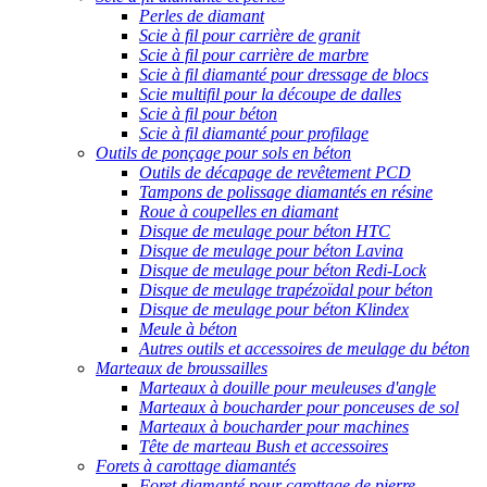
Perles de diamant
Scie à fil pour carrière de granit
Scie à fil pour carrière de marbre
Scie à fil diamanté pour dressage de blocs
Scie multifil pour la découpe de dalles
Scie à fil pour béton
Scie à fil diamanté pour profilage
Outils de ponçage pour sols en béton
Outils de décapage de revêtement PCD
Tampons de polissage diamantés en résine
Roue à coupelles en diamant
Disque de meulage pour béton HTC
Disque de meulage pour béton Lavina
Disque de meulage pour béton Redi-Lock
Disque de meulage trapézoïdal pour béton
Disque de meulage pour béton Klindex
Meule à béton
Autres outils et accessoires de meulage du béton
Marteaux de broussailles
Marteaux à douille pour meuleuses d'angle
Marteaux à boucharder pour ponceuses de sol
Marteaux à boucharder pour machines
Tête de marteau Bush et accessoires
Forets à carottage diamantés
Foret diamanté pour carottage de pierre