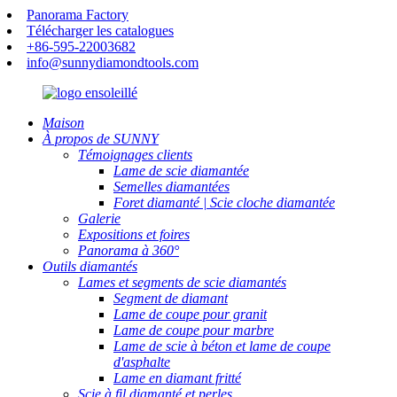
Panorama Factory
Télécharger les catalogues
+86-595-22003682
info@sunnydiamondtools.com
Maison
À propos de SUNNY
Témoignages clients
Lame de scie diamantée
Semelles diamantées
Foret diamanté | Scie cloche diamantée
Galerie
Expositions et foires
Panorama à 360°
Outils diamantés
Lames et segments de scie diamantés
Segment de diamant
Lame de coupe pour granit
Lame de coupe pour marbre
Lame de scie à béton et lame de coupe
d'asphalte
Lame en diamant fritté
Scie à fil diamanté et perles