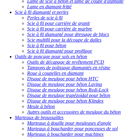
Lame de scie à béton et lame de coupe d'asphalte
Lame en diamant fritté
Scie à fil diamanté et perles
Perles de scie à fil
Scie à fil pour carrière de granit
Scie à fil pour carrière de marbre
Scie à fil diamanté pour dressage de blocs
Scie multifil pour la découpe de dalles
Scie à fil pour béton
Scie à fil diamanté pour profilage
Outils de ponçage pour sols en béton
Outils de décapage de revêtement PCD
Tampons de polissage diamantés en résine
Roue à coupelles en diamant
Disque de meulage pour béton HTC
Disque de meulage pour béton Lavina
Disque de meulage pour béton Redi-Lock
Disque de meulage trapézoïdal pour béton
Disque de meulage pour béton Klindex
Meule à béton
Autres outils et accessoires de meulage du béton
Marteaux de broussailles
Marteaux à douille pour meuleuses d'angle
Marteaux à boucharder pour ponceuses de sol
Marteaux à boucharder pour machines