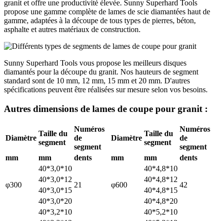
granit et offre une productivité élevée. Sunny Superhard Tools
propose une gamme complète de lames de scie diamantées haut de
gamme, adaptées à la découpe de tous types de pierres, béton,
asphalte et autres matériaux de construction.
Sunny Superhard Tools vous propose les meilleurs disques
diamantés pour la découpe du granit. Nos hauteurs de segment
standard sont de 10 mm, 12 mm, 15 mm et 20 mm. D'autres
spécifications peuvent être réalisées sur mesure selon vos besoins.
Autres dimensions de lames de coupe pour granit :
Numéros
Numéros
Taille du
Taille du
Diamètre
de
Diamètre
de
segment
segment
segment
segment
mm
mm
dents
mm
mm
dents
40*3,0*10
40*4,8*10
40*3,0*12
40*4,8*12
φ300
21
φ600
42
40*3,0*15
40*4,8*15
40*3,0*20
40*4,8*20
40*3,2*10
40*5,2*10