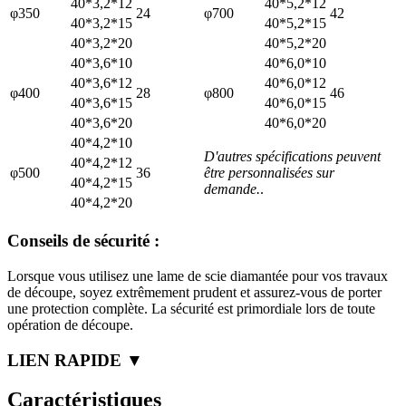
40*3,2*12
40*5,2*12
φ350
24
φ700
42
40*3,2*15
40*5,2*15
40*3,2*20
40*5,2*20
40*3,6*10
40*6,0*10
40*3,6*12
40*6,0*12
φ400
28
φ800
46
40*3,6*15
40*6,0*15
40*3,6*20
40*6,0*20
40*4,2*10
D'autres spécifications peuvent
40*4,2*12
φ500
36
être personnalisées sur
40*4,2*15
demande.
.
40*4,2*20
Conseils de sécurité :
Lorsque vous utilisez une lame de scie diamantée pour vos travaux
de découpe, soyez extrêmement prudent et assurez-vous de porter
une protection complète. La sécurité est primordiale lors de toute
opération de découpe.
LIEN RAPIDE ▼
Caractéristiques