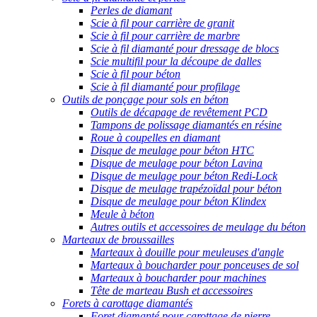
Perles de diamant
Scie à fil pour carrière de granit
Scie à fil pour carrière de marbre
Scie à fil diamanté pour dressage de blocs
Scie multifil pour la découpe de dalles
Scie à fil pour béton
Scie à fil diamanté pour profilage
Outils de ponçage pour sols en béton
Outils de décapage de revêtement PCD
Tampons de polissage diamantés en résine
Roue à coupelles en diamant
Disque de meulage pour béton HTC
Disque de meulage pour béton Lavina
Disque de meulage pour béton Redi-Lock
Disque de meulage trapézoïdal pour béton
Disque de meulage pour béton Klindex
Meule à béton
Autres outils et accessoires de meulage du béton
Marteaux de broussailles
Marteaux à douille pour meuleuses d'angle
Marteaux à boucharder pour ponceuses de sol
Marteaux à boucharder pour machines
Tête de marteau Bush et accessoires
Forets à carottage diamantés
Foret diamanté pour carottage de pierre