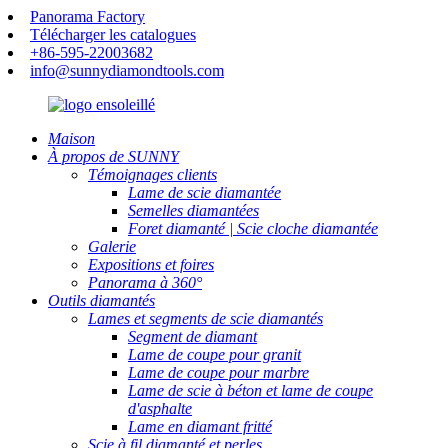
Panorama Factory
Télécharger les catalogues
+86-595-22003682
info@sunnydiamondtools.com
Maison
À propos de SUNNY
Témoignages clients
Lame de scie diamantée
Semelles diamantées
Foret diamanté | Scie cloche diamantée
Galerie
Expositions et foires
Panorama à 360°
Outils diamantés
Lames et segments de scie diamantés
Segment de diamant
Lame de coupe pour granit
Lame de coupe pour marbre
Lame de scie à béton et lame de coupe
d'asphalte
Lame en diamant fritté
Scie à fil diamanté et perles