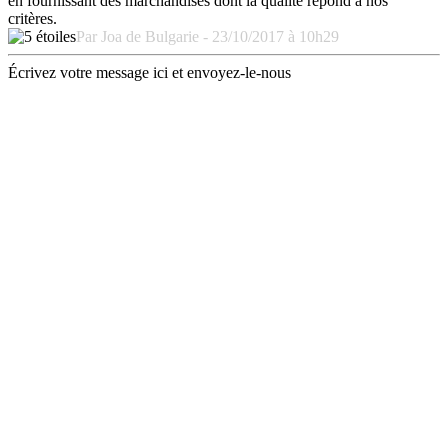
en fournissant des marchandises dont la qualité répond à nos
critères.
Par Joa de Bulgarie - 23/10/2017 à 10h29
Écrivez votre message ici et envoyez-le-nous