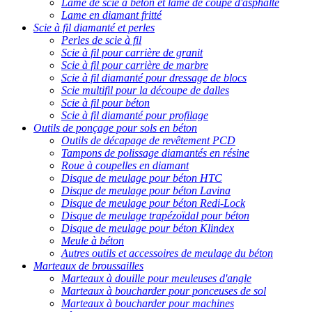
Lame de scie à béton et lame de coupe d'asphalte
Lame en diamant fritté
Scie à fil diamanté et perles
Perles de scie à fil
Scie à fil pour carrière de granit
Scie à fil pour carrière de marbre
Scie à fil diamanté pour dressage de blocs
Scie multifil pour la découpe de dalles
Scie à fil pour béton
Scie à fil diamanté pour profilage
Outils de ponçage pour sols en béton
Outils de décapage de revêtement PCD
Tampons de polissage diamantés en résine
Roue à coupelles en diamant
Disque de meulage pour béton HTC
Disque de meulage pour béton Lavina
Disque de meulage pour béton Redi-Lock
Disque de meulage trapézoïdal pour béton
Disque de meulage pour béton Klindex
Meule à béton
Autres outils et accessoires de meulage du béton
Marteaux de broussailles
Marteaux à douille pour meuleuses d'angle
Marteaux à boucharder pour ponceuses de sol
Marteaux à boucharder pour machines