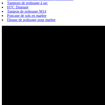
Tampons de polissage à sec
HTC Diamant
Tampon de polissage M14
Ponçage de sols en marbre
Disque de polissage pour marbre