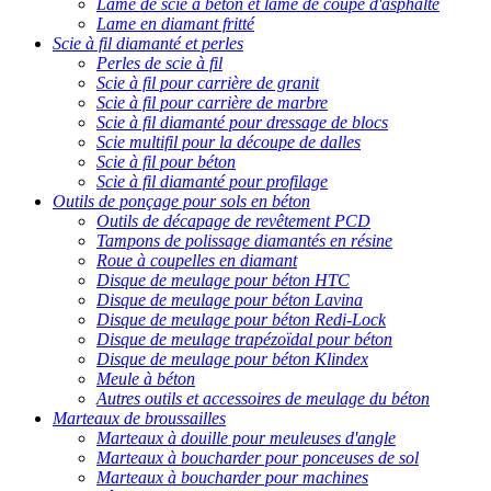
Lame de scie à béton et lame de coupe d'asphalte
Lame en diamant fritté
Scie à fil diamanté et perles
Perles de scie à fil
Scie à fil pour carrière de granit
Scie à fil pour carrière de marbre
Scie à fil diamanté pour dressage de blocs
Scie multifil pour la découpe de dalles
Scie à fil pour béton
Scie à fil diamanté pour profilage
Outils de ponçage pour sols en béton
Outils de décapage de revêtement PCD
Tampons de polissage diamantés en résine
Roue à coupelles en diamant
Disque de meulage pour béton HTC
Disque de meulage pour béton Lavina
Disque de meulage pour béton Redi-Lock
Disque de meulage trapézoïdal pour béton
Disque de meulage pour béton Klindex
Meule à béton
Autres outils et accessoires de meulage du béton
Marteaux de broussailles
Marteaux à douille pour meuleuses d'angle
Marteaux à boucharder pour ponceuses de sol
Marteaux à boucharder pour machines