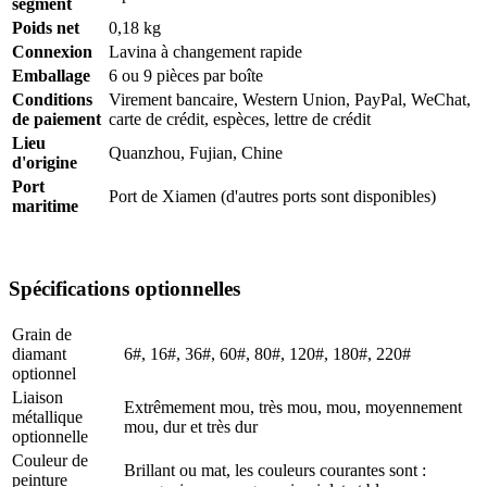
segment
Poids net
0,18 kg
Connexion
Lavina à changement rapide
Emballage
6 ou 9 pièces par boîte
Conditions
Virement bancaire, Western Union, PayPal, WeChat,
de paiement
carte de crédit, espèces, lettre de crédit
Lieu
Quanzhou, Fujian, Chine
d'origine
Port
Port de Xiamen (d'autres ports sont disponibles)
maritime
Spécifications optionnelles
Grain de
diamant
6#, 16#, 36#, 60#, 80#, 120#, 180#, 220#
optionnel
Liaison
Extrêmement mou, très mou, mou, moyennement
métallique
mou, dur et très dur
optionnelle
Couleur de
Brillant ou mat, les couleurs courantes sont :
peinture