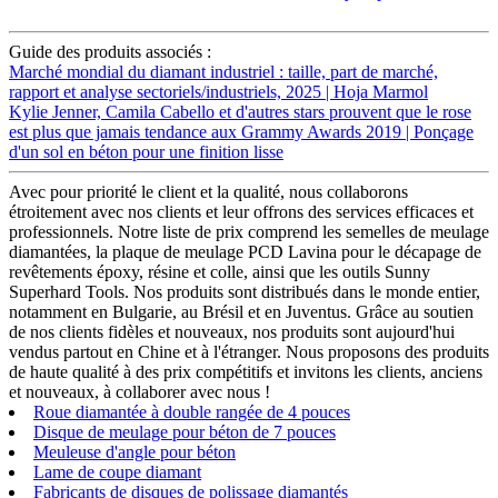
Guide des produits associés :
Marché mondial du diamant industriel : taille, part de marché,
rapport et analyse sectoriels/industriels, 2025 | Hoja Marmol
Kylie Jenner, Camila Cabello et d'autres stars prouvent que le rose
est plus que jamais tendance aux Grammy Awards 2019 | Ponçage
d'un sol en béton pour une finition lisse
Avec pour priorité le client et la qualité, nous collaborons
étroitement avec nos clients et leur offrons des services efficaces et
professionnels. Notre liste de prix comprend les semelles de meulage
diamantées, la plaque de meulage PCD Lavina pour le décapage de
revêtements époxy, résine et colle, ainsi que les outils Sunny
Superhard Tools. Nos produits sont distribués dans le monde entier,
notamment en Bulgarie, au Brésil et en Juventus. Grâce au soutien
de nos clients fidèles et nouveaux, nos produits sont aujourd'hui
vendus partout en Chine et à l'étranger. Nous proposons des produits
de haute qualité à des prix compétitifs et invitons les clients, anciens
et nouveaux, à collaborer avec nous !
Roue diamantée à double rangée de 4 pouces
Disque de meulage pour béton de 7 pouces
Meuleuse d'angle pour béton
Lame de coupe diamant
Fabricants de disques de polissage diamantés