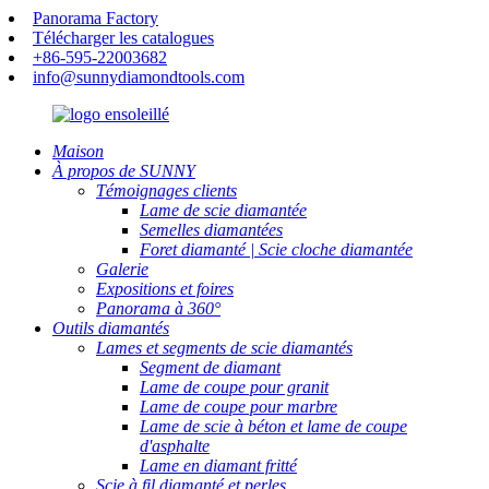
Panorama Factory
Télécharger les catalogues
+86-595-22003682
info@sunnydiamondtools.com
Maison
À propos de SUNNY
Témoignages clients
Lame de scie diamantée
Semelles diamantées
Foret diamanté | Scie cloche diamantée
Galerie
Expositions et foires
Panorama à 360°
Outils diamantés
Lames et segments de scie diamantés
Segment de diamant
Lame de coupe pour granit
Lame de coupe pour marbre
Lame de scie à béton et lame de coupe
d'asphalte
Lame en diamant fritté
Scie à fil diamanté et perles