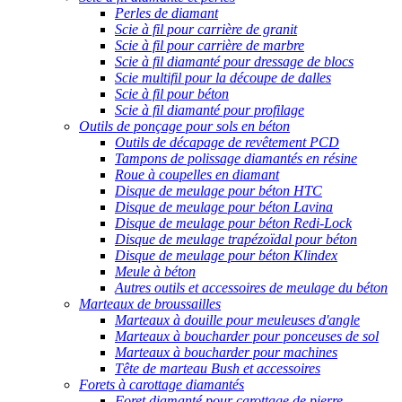
Perles de diamant
Scie à fil pour carrière de granit
Scie à fil pour carrière de marbre
Scie à fil diamanté pour dressage de blocs
Scie multifil pour la découpe de dalles
Scie à fil pour béton
Scie à fil diamanté pour profilage
Outils de ponçage pour sols en béton
Outils de décapage de revêtement PCD
Tampons de polissage diamantés en résine
Roue à coupelles en diamant
Disque de meulage pour béton HTC
Disque de meulage pour béton Lavina
Disque de meulage pour béton Redi-Lock
Disque de meulage trapézoïdal pour béton
Disque de meulage pour béton Klindex
Meule à béton
Autres outils et accessoires de meulage du béton
Marteaux de broussailles
Marteaux à douille pour meuleuses d'angle
Marteaux à boucharder pour ponceuses de sol
Marteaux à boucharder pour machines
Tête de marteau Bush et accessoires
Forets à carottage diamantés
Foret diamanté pour carottage de pierre