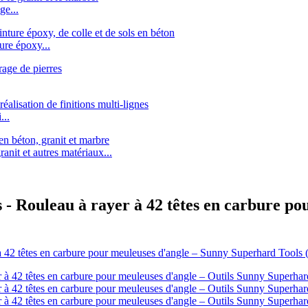
ge...
re époxy...
..
it et autres matériaux...
 - Rouleau à rayer à 42 têtes en carbure po