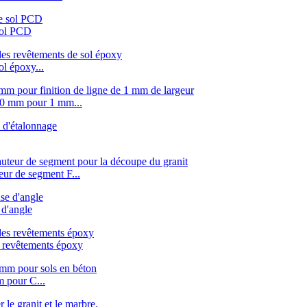
sol PCD
l époxy...
00 mm pour 1 mm...
ur de segment F...
d'angle
 revêtements époxy
 pour C...