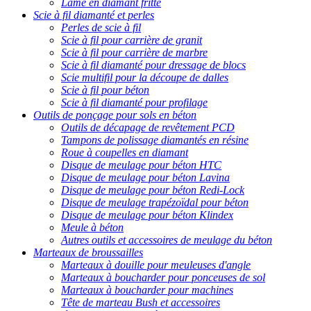
Lame en diamant fritté
Scie à fil diamanté et perles
Perles de scie à fil
Scie à fil pour carrière de granit
Scie à fil pour carrière de marbre
Scie à fil diamanté pour dressage de blocs
Scie multifil pour la découpe de dalles
Scie à fil pour béton
Scie à fil diamanté pour profilage
Outils de ponçage pour sols en béton
Outils de décapage de revêtement PCD
Tampons de polissage diamantés en résine
Roue à coupelles en diamant
Disque de meulage pour béton HTC
Disque de meulage pour béton Lavina
Disque de meulage pour béton Redi-Lock
Disque de meulage trapézoïdal pour béton
Disque de meulage pour béton Klindex
Meule à béton
Autres outils et accessoires de meulage du béton
Marteaux de broussailles
Marteaux à douille pour meuleuses d'angle
Marteaux à boucharder pour ponceuses de sol
Marteaux à boucharder pour machines
Tête de marteau Bush et accessoires