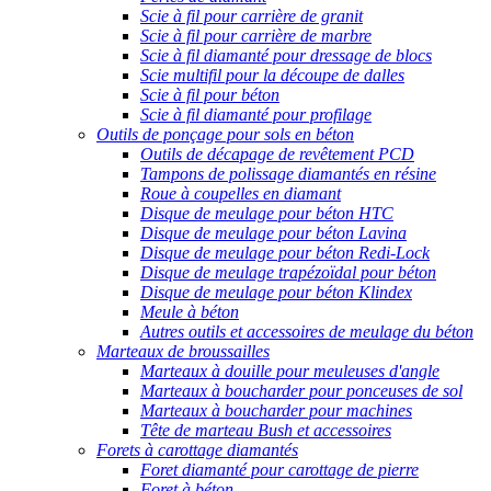
Scie à fil pour carrière de granit
Scie à fil pour carrière de marbre
Scie à fil diamanté pour dressage de blocs
Scie multifil pour la découpe de dalles
Scie à fil pour béton
Scie à fil diamanté pour profilage
Outils de ponçage pour sols en béton
Outils de décapage de revêtement PCD
Tampons de polissage diamantés en résine
Roue à coupelles en diamant
Disque de meulage pour béton HTC
Disque de meulage pour béton Lavina
Disque de meulage pour béton Redi-Lock
Disque de meulage trapézoïdal pour béton
Disque de meulage pour béton Klindex
Meule à béton
Autres outils et accessoires de meulage du béton
Marteaux de broussailles
Marteaux à douille pour meuleuses d'angle
Marteaux à boucharder pour ponceuses de sol
Marteaux à boucharder pour machines
Tête de marteau Bush et accessoires
Forets à carottage diamantés
Foret diamanté pour carottage de pierre
Foret à béton