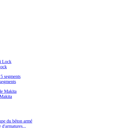
Lock
 segments
 Makita
d'armatures...