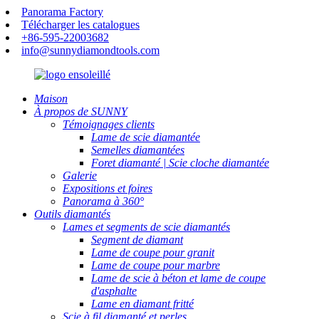
Panorama Factory
Télécharger les catalogues
+86-595-22003682
info@sunnydiamondtools.com
Maison
À propos de SUNNY
Témoignages clients
Lame de scie diamantée
Semelles diamantées
Foret diamanté | Scie cloche diamantée
Galerie
Expositions et foires
Panorama à 360°
Outils diamantés
Lames et segments de scie diamantés
Segment de diamant
Lame de coupe pour granit
Lame de coupe pour marbre
Lame de scie à béton et lame de coupe
d'asphalte
Lame en diamant fritté
Scie à fil diamanté et perles