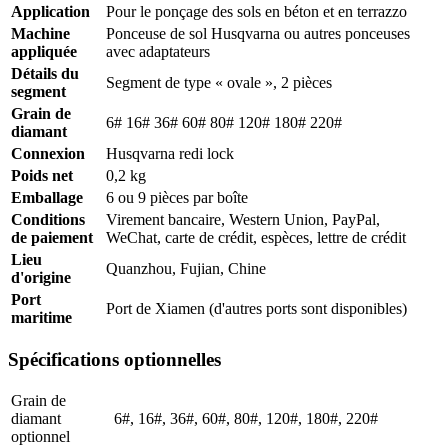
Application
Pour le ponçage des sols en béton et en terrazzo
Machine
Ponceuse de sol Husqvarna ou autres ponceuses
appliquée
avec adaptateurs
Détails du
Segment de type « ovale », 2 pièces
segment
Grain de
6# 16# 36# 60# 80# 120# 180# 220#
diamant
Connexion
Husqvarna redi lock
Poids net
0,2 kg
Emballage
6 ou 9 pièces par boîte
Conditions
Virement bancaire, Western Union, PayPal,
de paiement
WeChat, carte de crédit, espèces, lettre de crédit
Lieu
Quanzhou, Fujian, Chine
d'origine
Port
Port de Xiamen (d'autres ports sont disponibles)
maritime
Spécifications optionnelles
Grain de
diamant
6#, 16#, 36#, 60#, 80#, 120#, 180#, 220#
optionnel