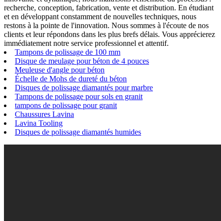
recherche, conception, fabrication, vente et distribution. En étudiant
et en développant constamment de nouvelles techniques, nous
restons à la pointe de l'innovation. Nous sommes à l'écoute de nos
clients et leur répondons dans les plus brefs délais. Vous apprécierez
immédiatement notre service professionnel et attentif.
Tampons de polissage de 100 mm
Disque de meulage pour béton de 4 pouces
Meuleuse d'angle pour béton
Échelle de Mohs de dureté du béton
Disques de polissage diamantés pour marbre
Tampons de polissage pour sols en granit
tampons de polissage pour granit
Chaussures Lavina
Lavina Tooling
Disques de polissage diamantés humides