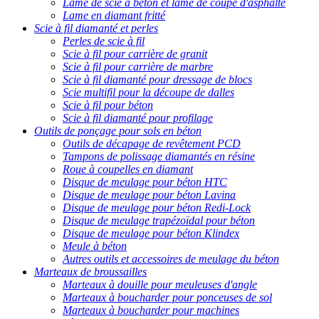
Lame de scie à béton et lame de coupe d'asphalte
Lame en diamant fritté
Scie à fil diamanté et perles
Perles de scie à fil
Scie à fil pour carrière de granit
Scie à fil pour carrière de marbre
Scie à fil diamanté pour dressage de blocs
Scie multifil pour la découpe de dalles
Scie à fil pour béton
Scie à fil diamanté pour profilage
Outils de ponçage pour sols en béton
Outils de décapage de revêtement PCD
Tampons de polissage diamantés en résine
Roue à coupelles en diamant
Disque de meulage pour béton HTC
Disque de meulage pour béton Lavina
Disque de meulage pour béton Redi-Lock
Disque de meulage trapézoïdal pour béton
Disque de meulage pour béton Klindex
Meule à béton
Autres outils et accessoires de meulage du béton
Marteaux de broussailles
Marteaux à douille pour meuleuses d'angle
Marteaux à boucharder pour ponceuses de sol
Marteaux à boucharder pour machines