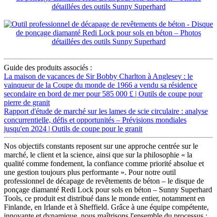
Guide des produits associés :
La maison de vacances de Sir Bobby Charlton à Anglesey : le
vainqueur de la Coupe du monde de 1966 a vendu sa résidence
secondaire en bord de mer pour 585 000 £ | Outils de coupe pour
pierre de granit
Rapport d'étude de marché sur les lames de scie circulaire : analyse
concurrentielle, défis et opportunités – Prévisions mondiales
jusqu'en 2024 | Outils de coupe pour le granit
Nos objectifs constants reposent sur une approche centrée sur le
marché, le client et la science, ainsi que sur la philosophie « la
qualité comme fondement, la confiance comme priorité absolue et
une gestion toujours plus performante ». Pour notre outil
professionnel de décapage de revêtements de béton – le disque de
ponçage diamanté Redi Lock pour sols en béton – Sunny Superhard
Tools, ce produit est distribué dans le monde entier, notamment en
Finlande, en Irlande et à Sheffield. Grâce à une équipe compétente,
innovante et dynamique, nous maîtrisons l'ensemble du processus :