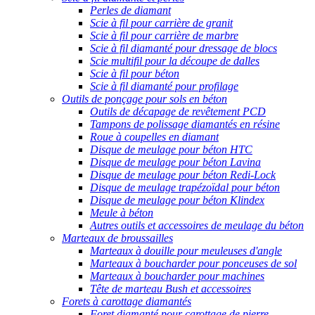
Perles de diamant
Scie à fil pour carrière de granit
Scie à fil pour carrière de marbre
Scie à fil diamanté pour dressage de blocs
Scie multifil pour la découpe de dalles
Scie à fil pour béton
Scie à fil diamanté pour profilage
Outils de ponçage pour sols en béton
Outils de décapage de revêtement PCD
Tampons de polissage diamantés en résine
Roue à coupelles en diamant
Disque de meulage pour béton HTC
Disque de meulage pour béton Lavina
Disque de meulage pour béton Redi-Lock
Disque de meulage trapézoïdal pour béton
Disque de meulage pour béton Klindex
Meule à béton
Autres outils et accessoires de meulage du béton
Marteaux de broussailles
Marteaux à douille pour meuleuses d'angle
Marteaux à boucharder pour ponceuses de sol
Marteaux à boucharder pour machines
Tête de marteau Bush et accessoires
Forets à carottage diamantés
Foret diamanté pour carottage de pierre