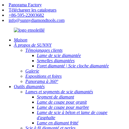
Panorama Factory
Télécharger les catalogues
+86-595-22003682
info@sunnydiamondtools.com
Maison
À propos de SUNNY
Témoignages clients
Lame de scie diamantée
Semelles diamantées
Foret diamanté | Scie cloche diamantée
Galerie
Expositions et foires
Panorama à 360°
Outils diamantés
Lames et segments de scie diamantés
Segment de diamant
Lame de coupe pour granit
Lame de coupe pour marbre
Lame de scie à béton et lame de coupe
d'asphalte
Lame en diamant fritté
Scie à fil diamanté et perles