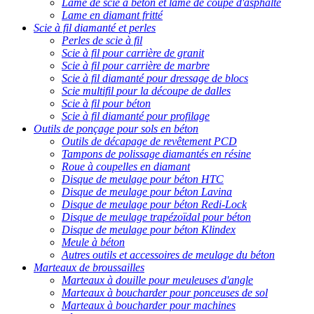
Lame de scie à béton et lame de coupe d'asphalte
Lame en diamant fritté
Scie à fil diamanté et perles
Perles de scie à fil
Scie à fil pour carrière de granit
Scie à fil pour carrière de marbre
Scie à fil diamanté pour dressage de blocs
Scie multifil pour la découpe de dalles
Scie à fil pour béton
Scie à fil diamanté pour profilage
Outils de ponçage pour sols en béton
Outils de décapage de revêtement PCD
Tampons de polissage diamantés en résine
Roue à coupelles en diamant
Disque de meulage pour béton HTC
Disque de meulage pour béton Lavina
Disque de meulage pour béton Redi-Lock
Disque de meulage trapézoïdal pour béton
Disque de meulage pour béton Klindex
Meule à béton
Autres outils et accessoires de meulage du béton
Marteaux de broussailles
Marteaux à douille pour meuleuses d'angle
Marteaux à boucharder pour ponceuses de sol
Marteaux à boucharder pour machines