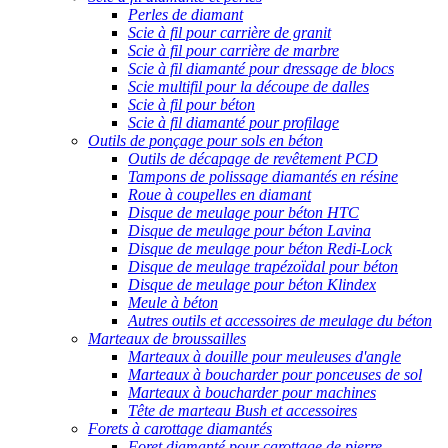
Perles de diamant
Scie à fil pour carrière de granit
Scie à fil pour carrière de marbre
Scie à fil diamanté pour dressage de blocs
Scie multifil pour la découpe de dalles
Scie à fil pour béton
Scie à fil diamanté pour profilage
Outils de ponçage pour sols en béton
Outils de décapage de revêtement PCD
Tampons de polissage diamantés en résine
Roue à coupelles en diamant
Disque de meulage pour béton HTC
Disque de meulage pour béton Lavina
Disque de meulage pour béton Redi-Lock
Disque de meulage trapézoïdal pour béton
Disque de meulage pour béton Klindex
Meule à béton
Autres outils et accessoires de meulage du béton
Marteaux de broussailles
Marteaux à douille pour meuleuses d'angle
Marteaux à boucharder pour ponceuses de sol
Marteaux à boucharder pour machines
Tête de marteau Bush et accessoires
Forets à carottage diamantés
Foret diamanté pour carottage de pierre