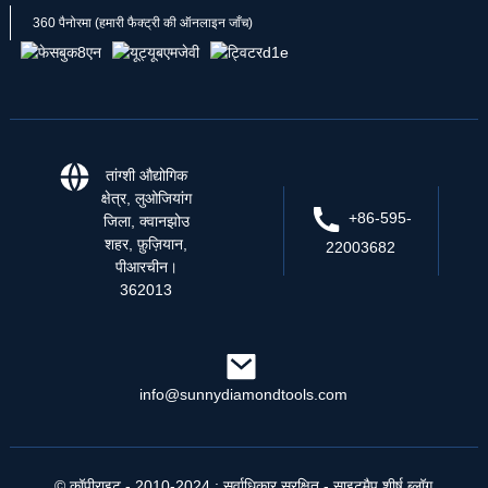
360 पैनोरमा (हमारी फैक्ट्री की ऑनलाइन जाँच)
तांग्शी औद्योगिक
क्षेत्र, लुओजियांग
+86-595-
जिला, क्वानझोउ
शहर, फ़ुज़ियान,
22003682
पीआरचीन।
362013
info@sunnydiamondtools.com
© कॉपीराइट - 2010-2024 : सर्वाधिकार सुरक्षित
- साइटमैप
शीर्ष ब्लॉग