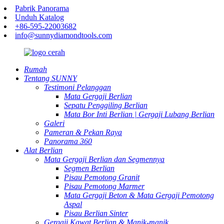
Pabrik Panorama
Unduh Katalog
+86-595-22003682
info@sunnydiamondtools.com
Rumah
Tentang SUNNY
Testimoni Pelanggan
Mata Gergaji Berlian
Sepatu Penggiling Berlian
Mata Bor Inti Berlian | Gergaji Lubang Berlian
Galeri
Pameran & Pekan Raya
Panorama 360
Alat Berlian
Mata Gergaji Berlian dan Segmennya
Segmen Berlian
Pisau Pemotong Granit
Pisau Pemotong Marmer
Mata Gergaji Beton & Mata Gergaji Pemotong
Aspal
Pisau Berlian Sinter
Gergaji Kawat Berlian & Manik-manik