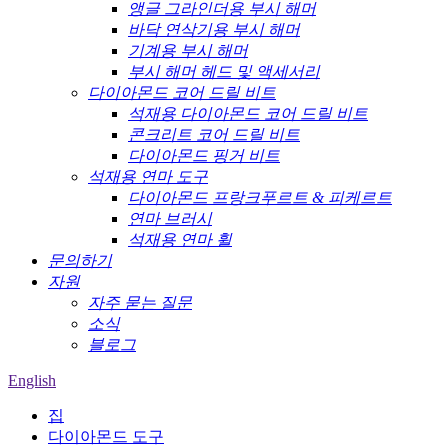
앵글 그라인더용 부시 해머
바닥 연삭기용 부시 해머
기계용 부시 해머
부시 해머 헤드 및 액세서리
다이아몬드 코어 드릴 비트
석재용 다이아몬드 코어 드릴 비트
콘크리트 코어 드릴 비트
다이아몬드 핑거 비트
석재용 연마 도구
다이아몬드 프랑크푸르트 & 피케르트
연마 브러시
석재용 연마 휠
문의하기
자원
자주 묻는 질문
소식
블로그
English
집
다이아몬드 도구