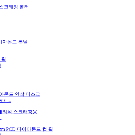
휠
C...
..