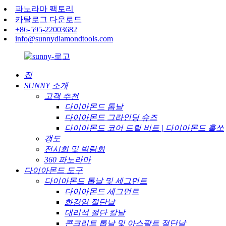
파노라마 팩토리
카탈로그 다운로드
+86-595-22003682
info@sunnydiamondtools.com
집
SUNNY 소개
고객 추천
다이아몬드 톱날
다이아몬드 그라인딩 슈즈
다이아몬드 코어 드릴 비트 | 다이아몬드 홀쏘
갱도
전시회 및 박람회
360 파노라마
다이아몬드 도구
다이아몬드 톱날 및 세그먼트
다이아몬드 세그먼트
화강암 절단날
대리석 절단 칼날
콘크리트 톱날 및 아스팔트 절단날