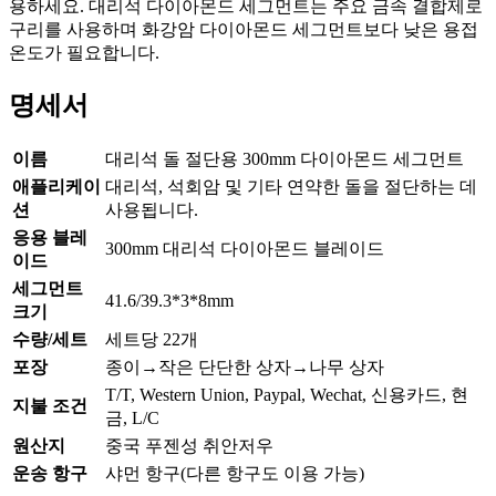
용하세요. 대리석 다이아몬드 세그먼트는 주요 금속 결합제로
구리를 사용하며 화강암 다이아몬드 세그먼트보다 낮은 용접
온도가 필요합니다.
명세서
이름
대리석 돌 절단용 300mm 다이아몬드 세그먼트
애플리케이
대리석, 석회암 및 기타 연약한 돌을 절단하는 데
션
사용됩니다.
응용 블레
300mm 대리석 다이아몬드 블레이드
이드
세그먼트
41.6/39.3*3*8mm
크기
수량/세트
세트당 22개
포장
종이→작은 단단한 상자→나무 상자
T/T, Western Union, Paypal, Wechat, 신용카드, 현
지불 조건
금, L/C
원산지
중국 푸젠성 취안저우
운송 항구
샤먼 항구(다른 항구도 이용 가능)