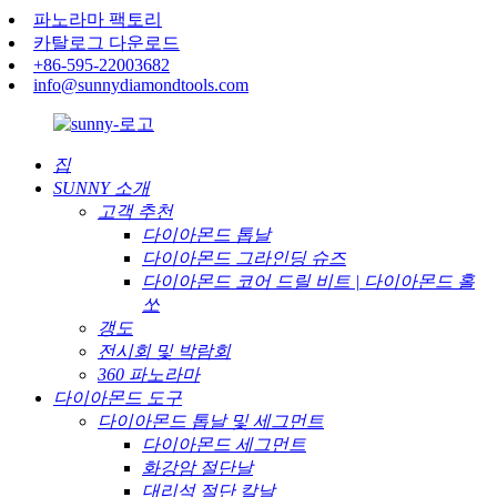
파노라마 팩토리
카탈로그 다운로드
+86-595-22003682
info@sunnydiamondtools.com
집
SUNNY 소개
고객 추천
다이아몬드 톱날
다이아몬드 그라인딩 슈즈
다이아몬드 코어 드릴 비트 | 다이아몬드 홀
쏘
갱도
전시회 및 박람회
360 파노라마
다이아몬드 도구
다이아몬드 톱날 및 세그먼트
다이아몬드 세그먼트
화강암 절단날
대리석 절단 칼날