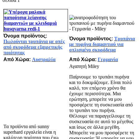
σελίδα 1
Όνομα προϊόντος:
Όνομα προϊόντος:
Τρυπάνια
Πωλούνται τρυπάνια με οπές
με πυρήνα διαμαντιού για
από σκυρόδεμα εξαιρετικής
οπλισμένο σκυρόδεμα
ποιότητας
Από Χώρα:
Αυστραλία
Από Χώρα:
Γερμανία
Αγαπητή Miley
Παίρνουμε το τρυπάνι πυρήνα
και το δοκιμάζουμε. Είναι πολύ
καλό, τον επόμενο χρόνο θα
έχουμε περισσότερα. Μια
ερώτηση, μπορείτε να μου
προσφέρετε τη συσκευασία από
το τρυπάνι του πυρήνα.
Θέλουμε να παραγγείλουμε τη
συσκευασία σε αυτό το μέγεθος
Τα προϊόντα από sunny
και ίσως σε άλλα μεγέθη.
superhard εργαλεία είναι η
Μπορείτε να μου προσφέρετε τη
καλύτερη ποιότητα που έχω
συσκευασία; Ή μπορείτε να μου