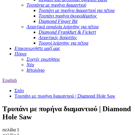
Τρυπάνια με πυρήνα διαμαντιού
Τρυπάνι με πυρήνα διαμαντιού για πέτρα
Τρυπάνι πυρήνα σκυροδέματος
Diamond Finger Bit
Λειαντικά εργαλεία λείανσης για πέτρα
Diamond Frankfurt & Fickert
Λειαντικές βούρτσες
Τροχοί λείανσης για πέτρα
Επικοινωνήστε μαζί μας
Πόροι
Συχνές ερωτήσεις
Νέα
Ιστολόγιο
English
Σπίτι
Τρυπάνι με πυρήνα διαμαντιού | Diamond Hole Saw
Τρυπάνι με πυρήνα διαμαντιού | Diamond
Hole Saw
σελίδα 1