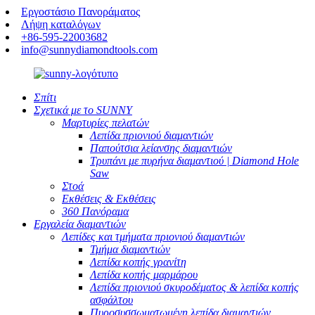
Εργοστάσιο Πανοράματος
Λήψη καταλόγων
+86-595-22003682
info@sunnydiamondtools.com
Σπίτι
Σχετικά με το SUNNY
Μαρτυρίες πελατών
Λεπίδα πριονιού διαμαντιών
Παπούτσια λείανσης διαμαντιών
Τρυπάνι με πυρήνα διαμαντιού | Diamond Hole
Saw
Στοά
Εκθέσεις & Εκθέσεις
360 Πανόραμα
Εργαλεία διαμαντιών
Λεπίδες και τμήματα πριονιού διαμαντιών
Τμήμα διαμαντιών
Λεπίδα κοπής γρανίτη
Λεπίδα κοπής μαρμάρου
Λεπίδα πριονιού σκυροδέματος & λεπίδα κοπής
ασφάλτου
Πυροσυσσωματωμένη λεπίδα διαμαντιών