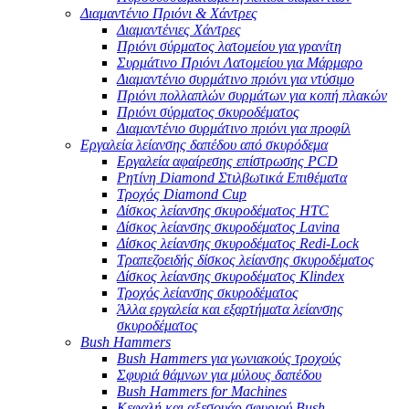
Διαμαντένιο Πριόνι & Χάντρες
Διαμαντένιες Χάντρες
Πριόνι σύρματος λατομείου για γρανίτη
Συρμάτινο Πριόνι Λατομείου για Μάρμαρο
Διαμαντένιο συρμάτινο πριόνι για ντύσιμο
Πριόνι πολλαπλών συρμάτων για κοπή πλακών
Πριόνι σύρματος σκυροδέματος
Διαμαντένιο συρμάτινο πριόνι για προφίλ
Εργαλεία λείανσης δαπέδου από σκυρόδεμα
Εργαλεία αφαίρεσης επίστρωσης PCD
Ρητίνη Diamond Στιλβωτικά Επιθέματα
Τροχός Diamond Cup
Δίσκος λείανσης σκυροδέματος HTC
Δίσκος λείανσης σκυροδέματος Lavina
Δίσκος λείανσης σκυροδέματος Redi-Lock
Τραπεζοειδής δίσκος λείανσης σκυροδέματος
Δίσκος λείανσης σκυροδέματος Klindex
Τροχός λείανσης σκυροδέματος
Άλλα εργαλεία και εξαρτήματα λείανσης
σκυροδέματος
Bush Hammers
Bush Hammers για γωνιακούς τροχούς
Σφυριά θάμνων για μύλους δαπέδου
Bush Hammers for Machines
Κεφαλή και αξεσουάρ σφυριού Bush