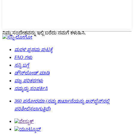
ನಿಮ್ಮ ಸಂದೇಶವನ್ನು ಇಲ್ಲಿ ಬರೆದು ನಮಗೆ ಕಳುಹಿಸಿ.
ಮರಳಿ ಪ್ರಥಮ ಪುಟಕ್ಕೆ
FAQ ಗಳು
ಸನ್ನಿ ಬಗ್ಗೆ
ಡೌನ್‌ಲೋಡ್ ಮಾಡಿ
ವಜ್ರ ಪರಿಕರಗಳು
ನಮ್ಮನ್ನು ಸಂಪರ್ಕಿಸಿ
360 ಪನೋರಮಾ (ನಮ್ಮ ಕಾರ್ಖಾನೆಯನ್ನು ಆನ್‌ಲೈನ್‌ನಲ್ಲಿ
ಪರಿಶೀಲಿಸಲಾಗುತ್ತಿದೆ)