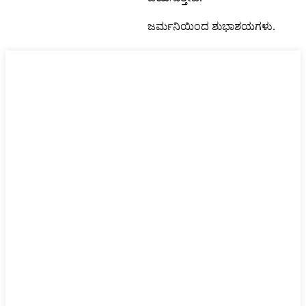
ಜರ್ಮನಿಯಿಂದ ಶುಭಾಶಯಗಳು.