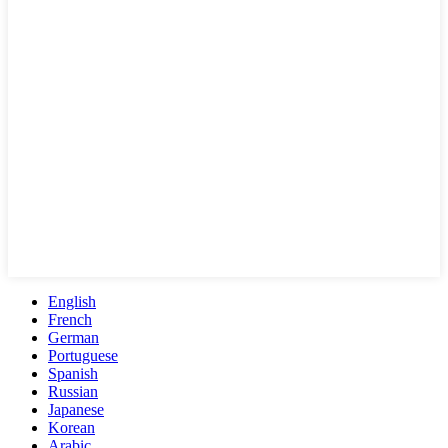
English
French
German
Portuguese
Spanish
Russian
Japanese
Korean
Arabic