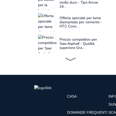
molto duro - Tipo Arrow
24...
Offerta speciale per lame
diamantate per cemento -
HTC Conc...
Prezzo competitivo per
Saw Asphalt - Qualità
superiore Gra...
Lama per smerigliatrice
angolare con punta
diamantata in vendita - 14
pollici...
Utensile professionale per
martello cinese Bush
Hammer Ficker...
CASA
INF
Disco diamantato da 16
SUN
pollici in vendita in
fabbrica - Disco
DOMANDE FREQUENTI
SCA
diamantato da 1200 mm